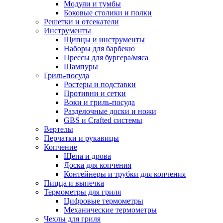
Модули и тумбы
Боковые столики и полки
Решетки и отсекатели
Инструменты
Щипцы и инструменты
Наборы для барбекю
Прессы для бургера/мяса
Шампуры
Гриль-посуда
Ростеры и подставки
Противни и сетки
Воки и гриль-посуда
Разделочные доски и ножи
GBS и Crafted системы
Вертелы
Перчатки и рукавицы
Копчение
Щепа и дрова
Доска для копчения
Контейнеры и трубки для копчения
Пицца и выпечка
Термометры для гриля
Цифровые термометры
Механические термометры
Чехлы для гриля