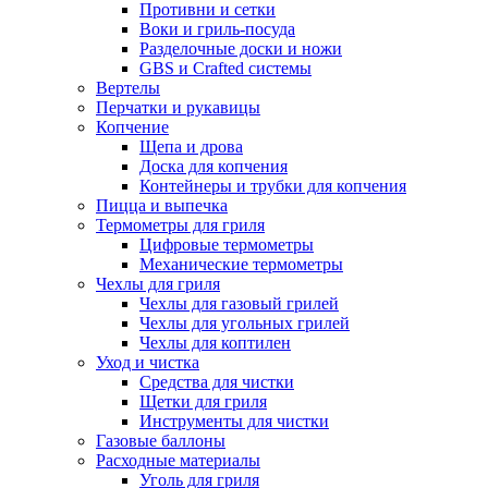
Противни и сетки
Воки и гриль-посуда
Разделочные доски и ножи
GBS и Crafted системы
Вертелы
Перчатки и рукавицы
Копчение
Щепа и дрова
Доска для копчения
Контейнеры и трубки для копчения
Пицца и выпечка
Термометры для гриля
Цифровые термометры
Механические термометры
Чехлы для гриля
Чехлы для газовый грилей
Чехлы для угольных грилей
Чехлы для коптилен
Уход и чистка
Средства для чистки
Щетки для гриля
Инструменты для чистки
Газовые баллоны
Расходные материалы
Уголь для гриля