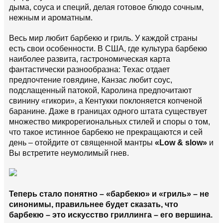
дыма, соуса и специй, делая готовое блюдо сочным,
нежным и ароматным.
Весь мир любит барбекю и гриль. У каждой страны
есть свои особенности. В США, где культура барбекю
наиболее развита, гастрономическая карта
фантастически разнообразна: Техас отдает
предпочтение говядине, Канзас любит соус,
подслащенный патокой, Каролина предпочитают
свинину «гикори», а Кентукки поклоняется копченой
баранине. Даже в границах одного штата существует
множество микрорегиональных стилей и споры о том,
что такое истинное барбекю не прекращаются и сей
день – отойдите от священной мантры
«Low & slow»
и
Вы встретите неумолимый гнев.
Теперь стало понятно – «барбекю» и «гриль» – не
синонимы, правильнее будет сказать, что
барбекю – это искусство гриллинга – его вершина.