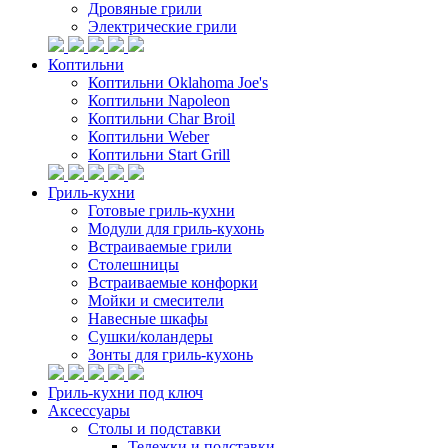
Дровяные грили
Электрические грили
Коптильни
Коптильни Oklahoma Joe's
Коптильни Napoleon
Коптильни Char Broil
Коптильни Weber
Коптильни Start Grill
Гриль-кухни
Готовые гриль-кухни
Модули для гриль-кухонь
Встраиваемые грили
Столешницы
Встраиваемые конфорки
Мойки и смесители
Навесные шкафы
Сушки/коландеры
Зонты для гриль-кухонь
Гриль-кухни под ключ
Аксессуары
Столы и подставки
Тележки и подставки