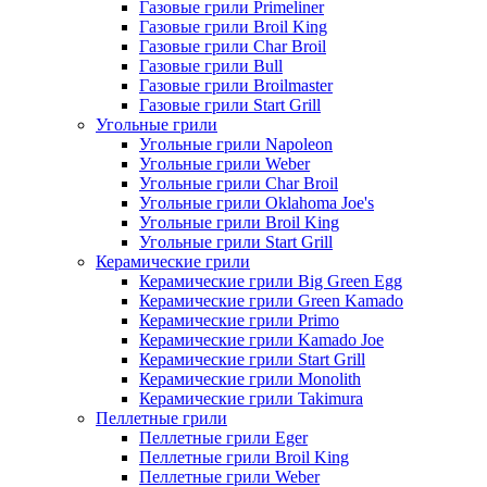
Газовые грили Primeliner
Газовые грили Broil King
Газовые грили Char Broil
Газовые грили Bull
Газовые грили Broilmaster
Газовые грили Start Grill
Угольные грили
Угольные грили Napoleon
Угольные грили Weber
Угольные грили Char Broil
Угольные грили Oklahoma Joe's
Угольные грили Broil King
Угольные грили Start Grill
Керамические грили
Керамические грили Big Green Egg
Керамические грили Green Kamado
Керамические грили Primo
Керамические грили Kamado Joe
Керамические грили Start Grill
Керамические грили Monolith
Керамические грили Takimura
Пеллетные грили
Пеллетные грили Eger
Пеллетные грили Broil King
Пеллетные грили Weber