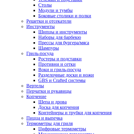
Столы
Модули и тумбы
Боковые столики и полки
Решетки и отсекатели
Инструменты
Щипцы и инструменты
Наборы для барбекю
Прессы для бургера/мяса
Шампуры
Гриль-посуда
Ростеры и подставки
Противни и сетки
Воки и гриль-посуда
Разделочные доски и ножи
GBS и Crafted системы
Вертелы
Перчатки и рукавицы
Копчение
Щепа и дрова
Доска для копчения
Контейнеры и трубки для копчения
Пицца и выпечка
Термометры для гриля
Цифровые термометры