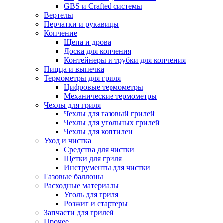
GBS и Crafted системы
Вертелы
Перчатки и рукавицы
Копчение
Щепа и дрова
Доска для копчения
Контейнеры и трубки для копчения
Пицца и выпечка
Термометры для гриля
Цифровые термометры
Механические термометры
Чехлы для гриля
Чехлы для газовый грилей
Чехлы для угольных грилей
Чехлы для коптилен
Уход и чистка
Средства для чистки
Щетки для гриля
Инструменты для чистки
Газовые баллоны
Расходные материалы
Уголь для гриля
Розжиг и стартеры
Запчасти для грилей
Прочее