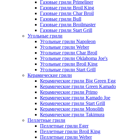
Газовые грили Primeliner
Газовые грили Broil King
Газовые грили Char Broil
Газовые грили Bull
Газовые грили Broilmaster
Газовые грили Start Grill
Угольные грили
Угольные грили Napoleon
Угольные грили Weber
Угольные грили Char Broil
Угольные грили Oklahoma Joe's
Угольные грили Broil King
Угольные грили Start Grill
Керамические грили
Керамические грили Big Green Egg
Керамические грили Green Kamado
Керамические грили Primo
Керамические грили Kamado Joe
Керамические грили Start Grill
Керамические грили Monolith
Керамические грили Takimura
Пеллетные грили
Пеллетные грили Eger
Пеллетные грили Broil King
Пеллетные грили Weber