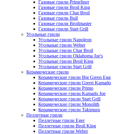
Газовые грили Primeliner
Газовые грили Broil King
Газовые грили Char Broil
Газовые грили Bull
Газовые грили Broilmaster
Газовые грили Start Grill
Угольные грили
Угольные грили Napoleon
Угольные грили Weber
Угольные грили Char Broil
Угольные грили Oklahoma Joe's
Угольные грили Broil King
Угольные грили Start Grill
Керамические грили
Керамические грили Big Green Egg
Керамические грили Green Kamado
Керамические грили Primo
Керамические грили Kamado Joe
Керамические грили Start Grill
Керамические грили Monolith
Керамические грили Takimura
Пеллетные грили
Пеллетные грили Eger
Пеллетные грили Broil King
Пеллетные грили Weber