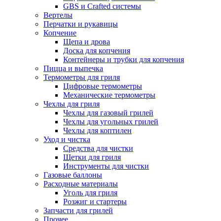
GBS и Crafted системы
Вертелы
Перчатки и рукавицы
Копчение
Щепа и дрова
Доска для копчения
Контейнеры и трубки для копчения
Пицца и выпечка
Термометры для гриля
Цифровые термометры
Механические термометры
Чехлы для гриля
Чехлы для газовый грилей
Чехлы для угольных грилей
Чехлы для коптилен
Уход и чистка
Средства для чистки
Щетки для гриля
Инструменты для чистки
Газовые баллоны
Расходные материалы
Уголь для гриля
Розжиг и стартеры
Запчасти для грилей
Прочее