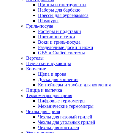
Щипцы и инструменты
Наборы для барбекю
Прессы для бургера/мяса
Шампуры
Гриль-посуда
Ростеры и подставки
Противни и сетки
Воки и гриль-посуда
Разделочные доски и ножи
GBS и Crafted системы
Вертелы
Перчатки и рукавицы
Копчение
Щепа и дрова
Доска для копчения
Контейнеры и трубки для копчения
Пицца и выпечка
Термометры для гриля
Цифровые термометры
Механические термометры
Чехлы для гриля
Чехлы для газовый грилей
Чехлы для угольных грилей
Чехлы для коптилен
Уход и чистка