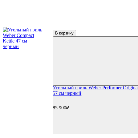
Контейнеры и трубки для копчения
Пицца и выпечка
Термометры для гриля
Цифровые термометры
Механические термометры
Чехлы для гриля
В корзину
Чехлы для газовый грилей
Чехлы для угольных грилей
Чехлы для коптилен
Уход и чистка
Средства для чистки
Щетки для гриля
Инструменты для чистки
Газовые баллоны
Расходные материалы
Угольный гриль Weber Performer Origin
Уголь для гриля
57 см черный
Розжиг и стартеры
Запчасти для грилей
Прочее
85 900₽
Книги
Специи
Подсветка
Коврики
Уличное оборудование
Акции