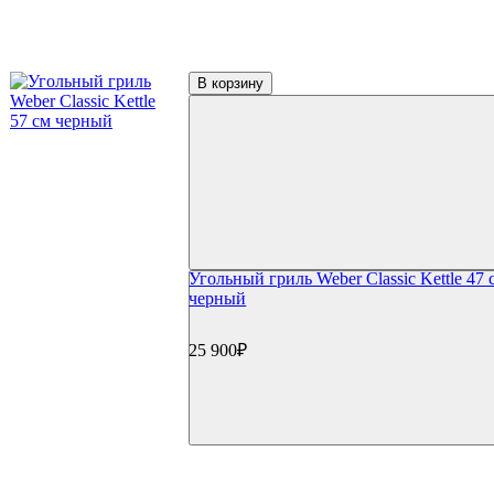
Керамические грили Kamado Joe
Керамические грили Start Grill
Керамические грили Monolith
Керамические грили Takimura
В корзину
Пеллетные грили
Пеллетные грили Eger
Пеллетные грили Broil King
Пеллетные грили Weber
Дровяные грили
Электрические грили
Коптильни
Коптильни Oklahoma Joe's
Коптильни Napoleon
Коптильни Char Broil
Угольный гриль Weber Classic Kettle 47 
Коптильни Weber
черный
Коптильни Start Grill
Гриль-кухни
Готовые гриль-кухни
25 900₽
Встраиваемые грили
Встраиваемые конфорки
Модули для гриль-кухонь
Столешницы
Мойки и смесители
Сушки/коландеры
Зонты для гриль-кухонь