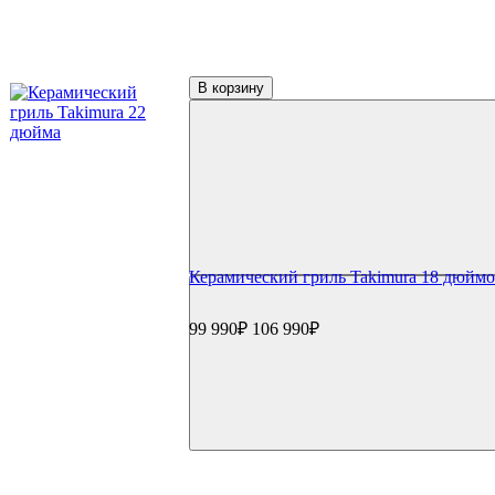
Керамические грили Kamado Joe
Керамические грили Start Grill
Керамические грили Monolith
Керамические грили Takimura
В корзину
Пеллетные грили
Пеллетные грили Eger
Пеллетные грили Broil King
Пеллетные грили Weber
Дровяные грили
Электрические грили
Коптильни
Коптильни Oklahoma Joe's
Коптильни Napoleon
Коптильни Char Broil
Керамический гриль Takimura 18 дюйм
Коптильни Weber
Коптильни Start Grill
99 990₽
106 990₽
Гриль-кухни
Готовые гриль-кухни
Встраиваемые грили
Встраиваемые конфорки
Модули для гриль-кухонь
Столешницы
Мойки и смесители
Сушки/коландеры
Зонты для гриль-кухонь