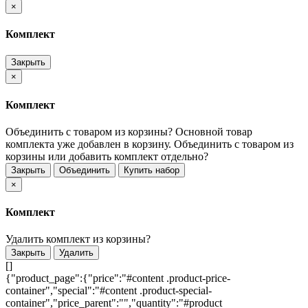
×
Комплект
Закрыть
×
Комплект
Объединить с товаром из корзины?
Основной товар
комплекта уже добавлен в корзину. Объединить с товаром из
корзины или добавить комплект отдельно?
Закрыть
Объединить
Купить набор
×
Комплект
Удалить комплект из корзины?
Закрыть
Удалить
[]
{"product_page":{"price":"#content .product-price-
container","special":"#content .product-special-
container","price_parent":"","quantity":"#product