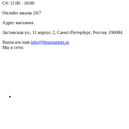
Сб: 11:00 - 18:00
Контейнеры и трубки для копчения
Пицца и выпечка
Онлайн заказы 24/7
Термометры для гриля
Цифровые термометры
Адрес магазина
Механические термометры
Чехлы для гриля
Заставская ул., 11 корпус 2, Санкт-Петербург, Россия, 196084
Чехлы для газовый грилей
Чехлы для угольных грилей
Написать нам
info@bbqgourmet.ru
Чехлы для коптилен
Мы в сети:
Уход и чистка
Средства для чистки
Щетки для гриля
Инструменты для чистки
Газовые баллоны
Расходные материалы
Уголь для гриля
Розжиг и стартеры
Запчасти для грилей
Прочее
Книги
Специи
Подсветка
Коврики
Уличное оборудование
Акции