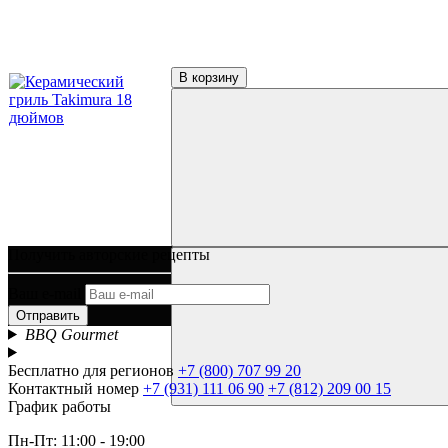
Навесные шкафы
Гриль-кухни под ключ
Аксессуары для гриля
Столы и подставки
В корзину
Тележки и подставки
Столы
Модули и тумбы
Боковые столики и полки
Решетки и отсекатели
Инструменты
Щипцы и инструменты
Наборы для барбекю
Прессы для бургера/мяса
Шампуры
Получить авторские рецепты
Гриль-посуда
Ростеры и подставки
Ваш e-mail
Противни и сетки
Отправить
Воки и гриль-посуда
BBQ Gourmet
Разделочные доски и ножи
GBS и Crafted системы
Бесплатно для регионов
+7 (800) 707 99 20
Вертелы
Контактный номер
+7 (931) 111 06 90
+7 (812) 209 00 15
Перчатки и рукавицы
График работы
Копчение
Щепа и дрова
Пн-Пт: 11:00 - 19:00
Доска для копчения