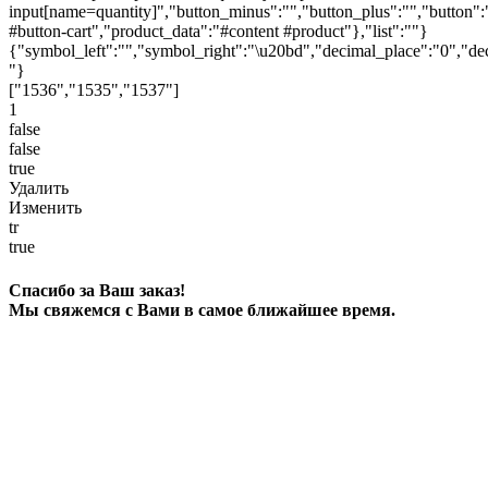
input[name=quantity]","button_minus":"","button_plus":"","button":
#button-cart","product_data":"#content #product"},"list":""}
{"symbol_left":"","symbol_right":"\u20bd","decimal_place":"0","dec
"}
["1536","1535","1537"]
1
false
false
true
Удалить
Изменить
tr
true
Спасибо за Ваш заказ!
Мы свяжемся с Вами в самое ближайшее время.