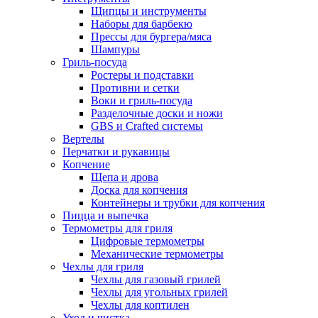
Щипцы и инструменты
Наборы для барбекю
Прессы для бургера/мяса
Шампуры
Гриль-посуда
Ростеры и подставки
Противни и сетки
Воки и гриль-посуда
Разделочные доски и ножи
GBS и Crafted системы
Вертелы
Перчатки и рукавицы
Копчение
Щепа и дрова
Доска для копчения
Контейнеры и трубки для копчения
Пицца и выпечка
Термометры для гриля
Цифровые термометры
Механические термометры
Чехлы для гриля
Чехлы для газовый грилей
Чехлы для угольных грилей
Чехлы для коптилен
Уход и чистка