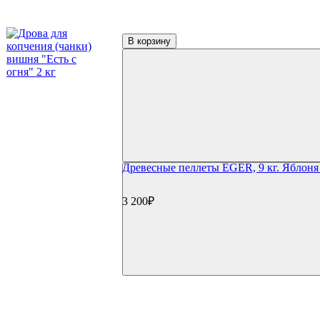
Керамические грили Start Grill
Керамические грили Monolith
Керамические грили Takimura
В корзину
Пеллетные грили
Пеллетные грили Eger
Пеллетные грили Broil King
Пеллетные грили Weber
Дровяные грили
Электрические грили
Коптильни
Коптильни Oklahoma Joe's
Коптильни Napoleon
Коптильни Char Broil
Древесные пеллеты EGER, 9 кг. Яблоня
Коптильни Weber
Коптильни Start Grill
Гриль-кухни
3 200₽
Готовые гриль-кухни
Встраиваемые грили
Встраиваемые конфорки
Модули для гриль-кухонь
Столешницы
Мойки и смесители
Сушки/коландеры
Зонты для гриль-кухонь
Навесные шкафы