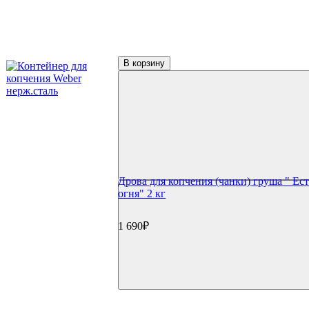
(3)
Napoleon
(1)
Primeliner
(5)
Start Grill
(19)
Weber
В корзину
(1)
ГлавЖар
(6)
Есть с огня
Дрова для копчения (чанки) груша " Ест
огня" 2 кг
1 690₽