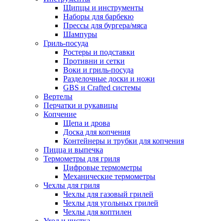
Щипцы и инструменты
Наборы для барбекю
Прессы для бургера/мяса
Шампуры
Гриль-посуда
Ростеры и подставки
Противни и сетки
Воки и гриль-посуда
Разделочные доски и ножи
GBS и Crafted системы
Вертелы
Перчатки и рукавицы
Копчение
Щепа и дрова
Доска для копчения
Контейнеры и трубки для копчения
Пицца и выпечка
Термометры для гриля
Цифровые термометры
Механические термометры
Чехлы для гриля
Чехлы для газовый грилей
Чехлы для угольных грилей
Чехлы для коптилен
Уход и чистка