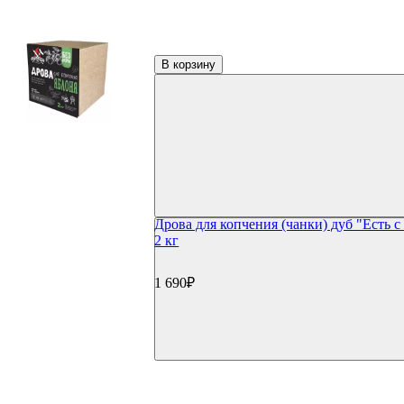
Пицца и выпечка
Термометры для гриля
Цифровые термометры
Механические термометры
В корзину
Чехлы для гриля
Чехлы для газовый грилей
Чехлы для угольных грилей
Чехлы для коптилен
Уход и чистка
Средства для чистки
Щетки для гриля
Инструменты для чистки
Газовые баллоны
Дрова для копчения (чанки) дуб "Есть с
Расходные материалы
2 кг
Уголь для гриля
Розжиг и стартеры
Запчасти для грилей
1 690₽
Прочее
Книги
Специи
Подсветка
Коврики
Уличное оборудование
Акции
Сертификаты