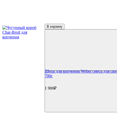
В корзину
Щепа для копчения Weber смесь для св
700г
1 900₽