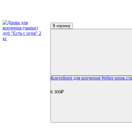
Фильтр по параметрам
В корзину
Цена
₽
Применить
Производители
Контейнер для копчения Weber нерж.ст
(1)
BBQ Gourmet
(2)
Big Green Egg
6 300₽
(7)
Bradley Smoker
(2)
Broil King
(1)
Broilmaster
(1)
Char-Broil
(1)
EGER