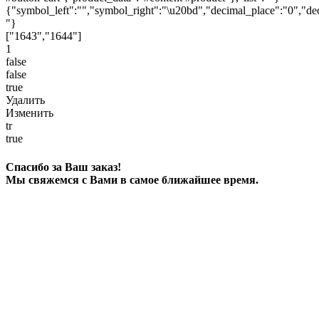
{"symbol_left":"","symbol_right":"\u20bd","decimal_place":"0","dec
"}
["1643","1644"]
1
false
false
true
Удалить
Изменить
tr
true
Спасибо за Ваш заказ!
Мы свяжемся с Вами в самое ближайшее время.