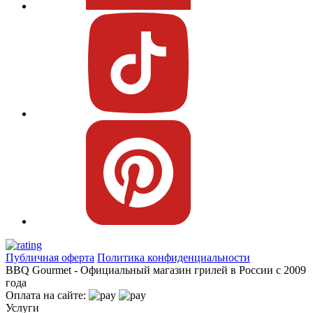
Контейнеры и трубки для копчения
Пицца и выпечка
Термометры для гриля
Цифровые термометры
Механические термометры
Чехлы для гриля
Чехлы для газовый грилей
Чехлы для угольных грилей
Чехлы для коптилен
Уход и чистка
Средства для чистки
Щетки для гриля
Инструменты для чистки
Газовые баллоны
Расходные материалы
Уголь для гриля
Розжиг и стартеры
Запчасти для грилей
Прочее
Книги
Публичная оферта
Политика конфиденциальности
Специи
BBQ Gourmet - Официальный магазин грилей в России с 2009
Подсветка
года
Коврики
Оплата на сайте:
Уличное оборудование
Услуги
Акции