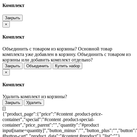
Комплект
Закрыть
×
Комплект
Объединить с товаром из корзины?
Основной товар
комплекта уже добавлен в корзину. Объединить с товаром из
корзины или добавить комплект отдельно?
Закрыть
Объединить
Купить набор
×
Комплект
Удалить комплект из корзины?
Закрыть
Удалить
[]
{"product_page":{"price":"#content .product-price-
container","special":"#content .product-special-
container","price_parent":"","quantity":"#product
input[name=quantity]","button_minus":"","button_plus":"","button":
#button-cart","product_data":"#content #product"},"list":""}