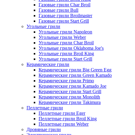
Газовые грили Char Broil
Газовые грили Bull
Газовые грили Broilmaster
Газовые грили Start Grill
Угольные грили
Угольные грили Napoleon
Угольные грили Weber
Угольные грили Char Broil
Угольные грили Oklahoma Joe's
Угольные грили Broil King
Угольные грили Start Grill
Керамические грили
Керамические грили Big Green Egg
Керамические грили Green Kamado
Керамические грили Primo
Керамические грили Kamado Joe
Керамические грили Start Grill
Керамические грили Monolith
Керамические грили Takimura
Пеллетные грили
Пеллетные грили Eger
Пеллетные грили Broil King
Пеллетные грили Weber
Дровяные грили
Электрические грили