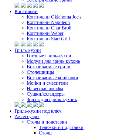
Коптильни
Коптильни Oklahoma Joe's
Коптильни Napoleon
Коптильни Char Broil
Коптильни Weber
Коптильни Start Grill
Гриль-кухни
Готовые гриль-кухни
Модули для гриль-кухонь
Встраиваемые грили
Столешницы
Встраиваемые конфорки
Мойки и смесители
Навесные шкафы
Сушки/коландеры
Зонты для гриль-кухонь
Гриль-кухни под ключ
Аксессуары
Столы и подставки
Тележки и подставки
Столы