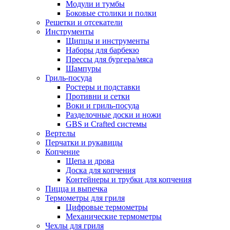
Модули и тумбы
Боковые столики и полки
Решетки и отсекатели
Инструменты
Щипцы и инструменты
Наборы для барбекю
Прессы для бургера/мяса
Шампуры
Гриль-посуда
Ростеры и подставки
Противни и сетки
Воки и гриль-посуда
Разделочные доски и ножи
GBS и Crafted системы
Вертелы
Перчатки и рукавицы
Копчение
Щепа и дрова
Доска для копчения
Контейнеры и трубки для копчения
Пицца и выпечка
Термометры для гриля
Цифровые термометры
Механические термометры
Чехлы для гриля