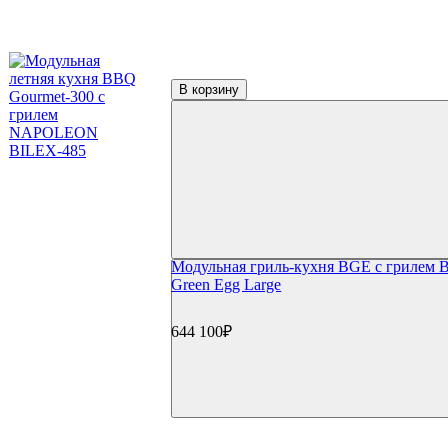
Пицца и выпечка
Термометры для гриля
Цифровые термометры
Механические термометры
Чехлы для гриля
В корзину
Чехлы для газовый грилей
Чехлы для угольных грилей
Чехлы для коптилен
Уход и чистка
Средства для чистки
Щетки для гриля
Инструменты для чистки
Газовые баллоны
Расходные материалы
Модульная гриль-кухня BGE с грилем B
Уголь для гриля
Green Egg Large
Розжиг и стартеры
Запчасти для грилей
Прочее
644 100₽
Книги
Специи
Подсветка
Коврики
Уличное оборудование
Акции
Сертификаты