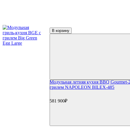
Фильтр по параметрам
Цена
В корзину
₽
Применить
Производители
(11)
BBQ Gourmet
Модульная летняя кухня BBQ Gourmet-2
(1)
Best Mangal
грилем NAPOLEON BILEX-485
(5)
Big Green Egg
(2)
Helios
581 900₽
(1)
Napoleon