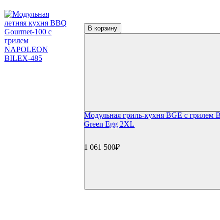
Керамические грили Start Grill
Керамические грили Monolith
Керамические грили Takimura
В корзину
Пеллетные грили
Пеллетные грили Eger
Пеллетные грили Broil King
Пеллетные грили Weber
Дровяные грили
Электрические грили
Коптильни
Коптильни Oklahoma Joe's
Коптильни Napoleon
Коптильни Char Broil
Модульная гриль-кухня BGE с грилем B
Коптильни Weber
Green Egg 2XL
Коптильни Start Grill
Гриль-кухни
Готовые гриль-кухни
1 061 500₽
Встраиваемые грили
Встраиваемые конфорки
Модули для гриль-кухонь
Столешницы
Мойки и смесители
Сушки/коландеры
Зонты для гриль-кухонь
Навесные шкафы