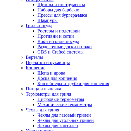
Щипцы и инструменты
Наборы для барбекю
Прессы для бургера/мяса
Шампуры
Гриль-посуда
Ростеры и подставки
Противни и сетки
Воки и гриль-посуда
Разделочные доски и ножи
GBS и Crafted системы
Вертелы
Перчатки и рукавицы
Копчение
Щепа и дрова
Доска для копчения
Контейнеры и трубки для копчения
Пицца и выпечка
Термометры для гриля
Цифровые термометры
Механические термометры
Чехлы для гриля
Чехлы для газовый грилей
Чехлы для угольных грилей
Чехлы для коптилен
Уход и чистка