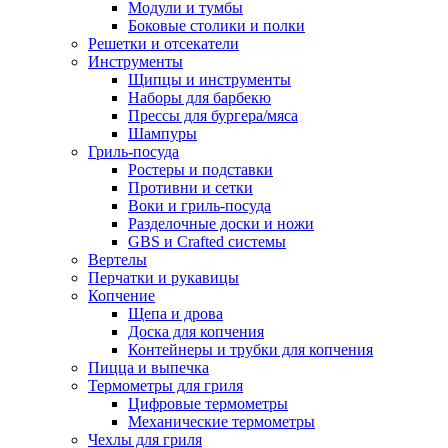
Модули и тумбы
Боковые столики и полки
Решетки и отсекатели
Инструменты
Щипцы и инструменты
Наборы для барбекю
Прессы для бургера/мяса
Шампуры
Гриль-посуда
Ростеры и подставки
Противни и сетки
Воки и гриль-посуда
Разделочные доски и ножи
GBS и Crafted системы
Вертелы
Перчатки и рукавицы
Копчение
Щепа и дрова
Доска для копчения
Контейнеры и трубки для копчения
Пицца и выпечка
Термометры для гриля
Цифровые термометры
Механические термометры
Чехлы для гриля