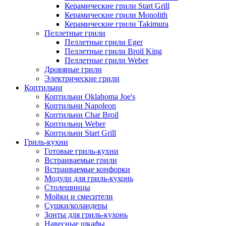
Керамические грили Start Grill
Керамические грили Monolith
Керамические грили Takimura
Пеллетные грили
Пеллетные грили Eger
Пеллетные грили Broil King
Пеллетные грили Weber
Дровяные грили
Электрические грили
Коптильни
Коптильни Oklahoma Joe's
Коптильни Napoleon
Коптильни Char Broil
Коптильни Weber
Коптильни Start Grill
Гриль-кухни
Готовые гриль-кухни
Встраиваемые грили
Встраиваемые конфорки
Модули для гриль-кухонь
Столешницы
Мойки и смесители
Сушки/коландеры
Зонты для гриль-кухонь
Навесные шкафы