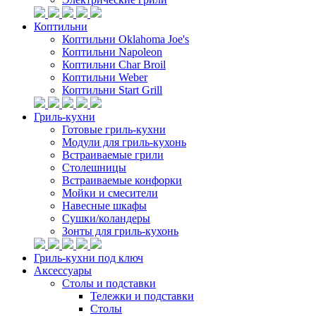
Коптильни
Коптильни Oklahoma Joe's
Коптильни Napoleon
Коптильни Char Broil
Коптильни Weber
Коптильни Start Grill
Гриль-кухни
Готовые гриль-кухни
Модули для гриль-кухонь
Встраиваемые грили
Столешницы
Встраиваемые конфорки
Мойки и смесители
Навесные шкафы
Сушки/коландеры
Зонты для гриль-кухонь
Гриль-кухни под ключ
Аксессуары
Столы и подставки
Тележки и подставки
Столы