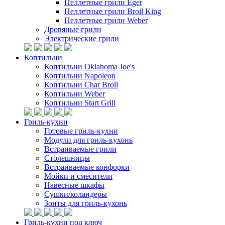
Пеллетные грили Eger
Пеллетные грили Broil King
Пеллетные грили Weber
Дровяные грили
Электрические грили
Коптильни
Коптильни Oklahoma Joe's
Коптильни Napoleon
Коптильни Char Broil
Коптильни Weber
Коптильни Start Grill
Гриль-кухни
Готовые гриль-кухни
Модули для гриль-кухонь
Встраиваемые грили
Столешницы
Встраиваемые конфорки
Мойки и смесители
Навесные шкафы
Сушки/коландеры
Зонты для гриль-кухонь
Гриль-кухни под ключ