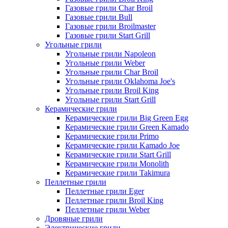
Газовые грили Char Broil
Газовые грили Bull
Газовые грили Broilmaster
Газовые грили Start Grill
Угольные грили
Угольные грили Napoleon
Угольные грили Weber
Угольные грили Char Broil
Угольные грили Oklahoma Joe's
Угольные грили Broil King
Угольные грили Start Grill
Керамические грили
Керамические грили Big Green Egg
Керамические грили Green Kamado
Керамические грили Primo
Керамические грили Kamado Joe
Керамические грили Start Grill
Керамические грили Monolith
Керамические грили Takimura
Пеллетные грили
Пеллетные грили Eger
Пеллетные грили Broil King
Пеллетные грили Weber
Дровяные грили
Электрические грили