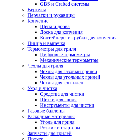
GBS и Crafted системы
Вертелы
Перчатки и рукавицы
Копчение
Щепа и дрова
Доска для копчения
Контейнеры и трубки для копчения
Пицца и выпечка
Термометры для гриля
Цифровые термометры
Механические термометры
Чехлы для гриля
Чехлы для газовый грилей
Чехлы для угольных грилей
Чехлы для коптилен
Уход и чистка
Средства для чистки
Щетки для гриля
Инструменты для чистки
Газовые баллоны
Расходные материалы
Уголь для гриля
Розжиг и стартеры
Запчасти для грилей
Прочее