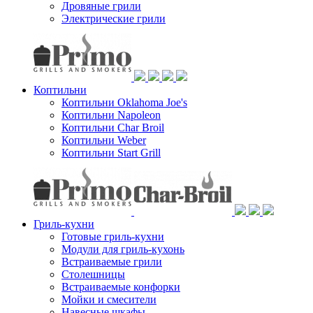
Дровяные грили
Электрические грили
Коптильни
Коптильни Oklahoma Joe's
Коптильни Napoleon
Коптильни Char Broil
Коптильни Weber
Коптильни Start Grill
Гриль-кухни
Готовые гриль-кухни
Модули для гриль-кухонь
Встраиваемые грили
Столешницы
Встраиваемые конфорки
Мойки и смесители
Навесные шкафы