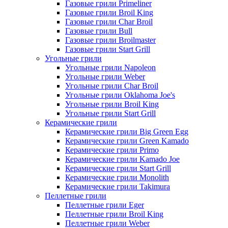
Газовые грили Primeliner
Газовые грили Broil King
Газовые грили Char Broil
Газовые грили Bull
Газовые грили Broilmaster
Газовые грили Start Grill
Угольные грили
Угольные грили Napoleon
Угольные грили Weber
Угольные грили Char Broil
Угольные грили Oklahoma Joe's
Угольные грили Broil King
Угольные грили Start Grill
Керамические грили
Керамические грили Big Green Egg
Керамические грили Green Kamado
Керамические грили Primo
Керамические грили Kamado Joe
Керамические грили Start Grill
Керамические грили Monolith
Керамические грили Takimura
Пеллетные грили
Пеллетные грили Eger
Пеллетные грили Broil King
Пеллетные грили Weber