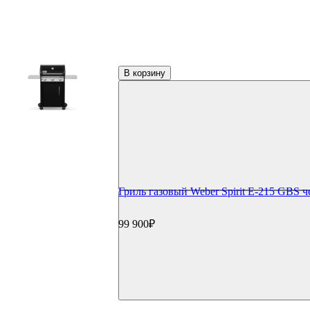
Перчатки и рукавицы
Копчение
Щепа и дрова
Доска для копчения
Контейнеры и трубки для копчения
Пицца и выпечка
В корзину
Термометры для гриля
Цифровые термометры
Механические термометры
Чехлы для гриля
Чехлы для газовый грилей
Чехлы для угольных грилей
Чехлы для коптилен
Уход и чистка
Средства для чистки
Гриль газовый Weber Spirit E-215 GBS 
Щетки для гриля
Инструменты для чистки
Газовые баллоны
99 900₽
Расходные материалы
Уголь для гриля
Розжиг и стартеры
Запчасти для грилей
Прочее
Книги
Специи