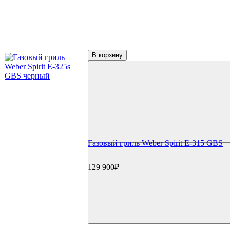
Столешницы
Мойки и смесители
Сушки/коландеры
Зонты для гриль-кухонь
Навесные шкафы
Гриль-кухни под ключ
В корзину
Аксессуары для гриля
Столы и подставки
Тележки и подставки
Столы
Модули и тумбы
Боковые столики и полки
Решетки и отсекатели
Инструменты
Щипцы и инструменты
Наборы для барбекю
Газовый гриль Weber Spirit E-315 GBS
Прессы для бургера/мяса
Шампуры
129 900₽
Гриль-посуда
Ростеры и подставки
Противни и сетки
Воки и гриль-посуда
Разделочные доски и ножи
GBS и Crafted системы
Вертелы