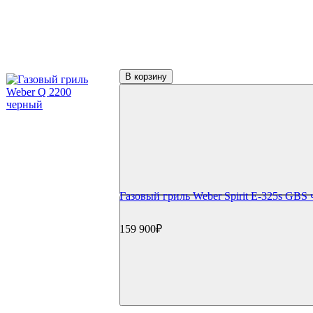
Керамические грили
Керамические грили Big Green Egg
Керамические грили Green Kamado
Керамические грили Primo
Керамические грили Kamado Joe
Керамические грили Start Grill
В корзину
Керамические грили Monolith
Керамические грили Takimura
Пеллетные грили
Пеллетные грили Eger
Пеллетные грили Broil King
Пеллетные грили Weber
Дровяные грили
Электрические грили
Коптильни
Коптильни Oklahoma Joe's
Газовый гриль Weber Spirit E-325s GBS
Коптильни Napoleon
Коптильни Char Broil
Коптильни Weber
159 900₽
Коптильни Start Grill
Гриль-кухни
Готовые гриль-кухни
Встраиваемые грили
Встраиваемые конфорки
Модули для гриль-кухонь