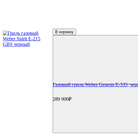
Подсветка
Коврики
Уличное оборудование
Акции
Сертификаты
В корзину
Фильтр по параметрам
Цена
₽
Применить
Производители
Weber
(22)
Газовый гриль Weber Genesis E-335, че
289 900₽