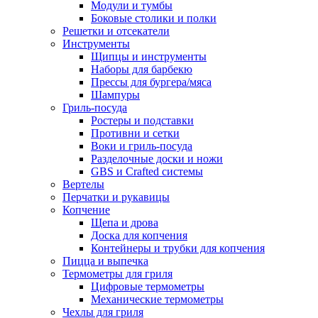
Модули и тумбы
Боковые столики и полки
Решетки и отсекатели
Инструменты
Щипцы и инструменты
Наборы для барбекю
Прессы для бургера/мяса
Шампуры
Гриль-посуда
Ростеры и подставки
Противни и сетки
Воки и гриль-посуда
Разделочные доски и ножи
GBS и Crafted системы
Вертелы
Перчатки и рукавицы
Копчение
Щепа и дрова
Доска для копчения
Контейнеры и трубки для копчения
Пицца и выпечка
Термометры для гриля
Цифровые термометры
Механические термометры
Чехлы для гриля