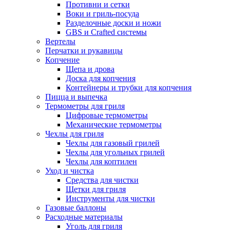
Противни и сетки
Воки и гриль-посуда
Разделочные доски и ножи
GBS и Crafted системы
Вертелы
Перчатки и рукавицы
Копчение
Щепа и дрова
Доска для копчения
Контейнеры и трубки для копчения
Пицца и выпечка
Термометры для гриля
Цифровые термометры
Механические термометры
Чехлы для гриля
Чехлы для газовый грилей
Чехлы для угольных грилей
Чехлы для коптилен
Уход и чистка
Средства для чистки
Щетки для гриля
Инструменты для чистки
Газовые баллоны
Расходные материалы
Уголь для гриля