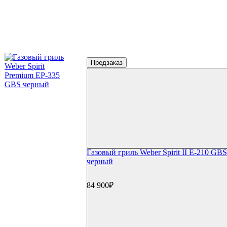
Предзаказ
Газовый гриль Weber Spirit II E-210 GB
черный
84 900₽