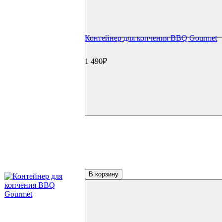
Коптильни Oklahoma Joe's
Коптильни Napoleon
Коптильни Char Broil
Коптильни Weber
Контейнер для копчения BBQ Gourmet
Коптильни Start Grill
Гриль-кухни
1 490₽
Готовые гриль-кухни
Встраиваемые грили
Встраиваемые конфорки
Модули для гриль-кухонь
Столешницы
Мойки и смесители
Сушки/коландеры
Зонты для гриль-кухонь
Навесные шкафы
Гриль-кухни под ключ
Аксессуары для гриля
Столы и подставки
Тележки и подставки
В корзину
Столы
Модули и тумбы
Боковые столики и полки
Решетки и отсекатели
Инструменты