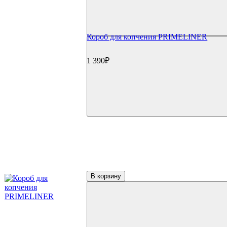
Средства для чистки
Щетки для гриля
Инструменты для чистки
Газовые баллоны
Короб для копчения PRIMELINER
Расходные материалы
Уголь для гриля
Розжиг и стартеры
1 390₽
Запчасти для грилей
Прочее
Книги
Специи
Подсветка
Коврики
Уличное оборудование
Акции
Сертификаты
Фильтр по параметрам
В корзину
Цена
₽