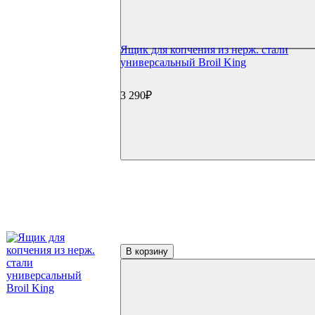
Применить
Производители
Ящик для копчения из нерж. стали
универсальный Broil King
(1)
BBQ Gourmet
(1)
Broil King
3 290₽
(1)
Broilmaster
(1)
Char-Broil
(3)
Napoleon
(1)
Primeliner
(3)
Weber
В корзину