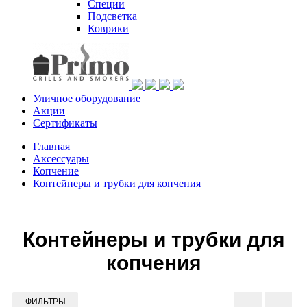
Специи
Подсветка
Коврики
Уличное оборудование
Акции
Сертификаты
Главная
Аксессуары
Копчение
Контейнеры и трубки для копчения
Каталог товаров
Грили
Контейнеры и трубки для
Газовые грили
Газовые грили Napoleon
копчения
Napoleon Big
Napoleon Phantom
Napoleon Rogue
ФИЛЬТРЫ
Napoleon Legend