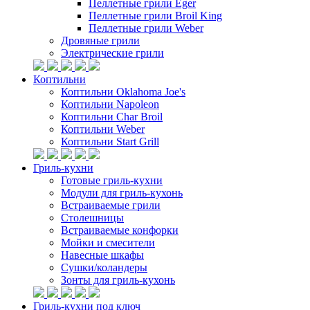
Пеллетные грили Eger
Пеллетные грили Broil King
Пеллетные грили Weber
Дровяные грили
Электрические грили
Коптильни
Коптильни Oklahoma Joe's
Коптильни Napoleon
Коптильни Char Broil
Коптильни Weber
Коптильни Start Grill
Гриль-кухни
Готовые гриль-кухни
Модули для гриль-кухонь
Встраиваемые грили
Столешницы
Встраиваемые конфорки
Мойки и смесители
Навесные шкафы
Сушки/коландеры
Зонты для гриль-кухонь
Гриль-кухни под ключ