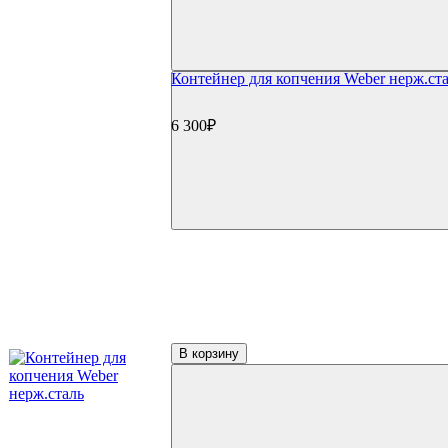
Weber Master Touch GBS
Weber Performer GBS
Weber Summit
Weber Smokey Joe
Контейнер для копчения Weber нерж.ст
Weber Go Anywhere
Weber Smokey Mountain Cooker
Угольные грили Char Broil
6 300₽
Угольные грили Oklahoma Joe's
Угольные грили Broil King
Угольные грили Start Grill
Керамические грили
Керамические грили Big Green Egg
Керамические грили Green Kamado
Керамические грили Primo
Керамические грили Kamado Joe
Керамические грили Start Grill
Керамические грили Monolith
Керамические грили Takimura
Пеллетные грили
В корзину
Пеллетные грили Eger
Пеллетные грили Broil King
Пеллетные грили Weber
Дровяные грили
Электрические грили
Коптильни