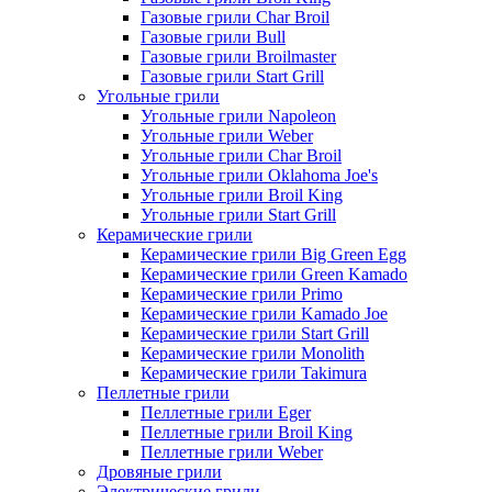
Газовые грили Char Broil
Газовые грили Bull
Газовые грили Broilmaster
Газовые грили Start Grill
Угольные грили
Угольные грили Napoleon
Угольные грили Weber
Угольные грили Char Broil
Угольные грили Oklahoma Joe's
Угольные грили Broil King
Угольные грили Start Grill
Керамические грили
Керамические грили Big Green Egg
Керамические грили Green Kamado
Керамические грили Primo
Керамические грили Kamado Joe
Керамические грили Start Grill
Керамические грили Monolith
Керамические грили Takimura
Пеллетные грили
Пеллетные грили Eger
Пеллетные грили Broil King
Пеллетные грили Weber
Дровяные грили
Электрические грили