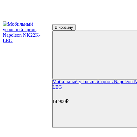
Контейнеры и трубки для копчения
Пицца и выпечка
Термометры для гриля
Цифровые термометры
Механические термометры
В корзину
Чехлы для гриля
Чехлы для газовый грилей
Чехлы для угольных грилей
Чехлы для коптилен
Уход и чистка
Средства для чистки
Щетки для гриля
Инструменты для чистки
Газовые баллоны
Мобильный угольный гриль Napoleon 
Расходные материалы
LEG
Уголь для гриля
Розжиг и стартеры
Запчасти для грилей
14 900₽
Прочее
Книги
Специи
Подсветка
Коврики
Уличное оборудование
Акции