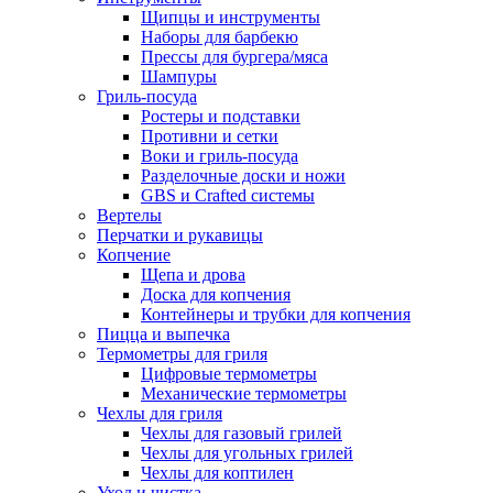
Щипцы и инструменты
Наборы для барбекю
Прессы для бургера/мяса
Шампуры
Гриль-посуда
Ростеры и подставки
Противни и сетки
Воки и гриль-посуда
Разделочные доски и ножи
GBS и Crafted системы
Вертелы
Перчатки и рукавицы
Копчение
Щепа и дрова
Доска для копчения
Контейнеры и трубки для копчения
Пицца и выпечка
Термометры для гриля
Цифровые термометры
Механические термометры
Чехлы для гриля
Чехлы для газовый грилей
Чехлы для угольных грилей
Чехлы для коптилен
Уход и чистка