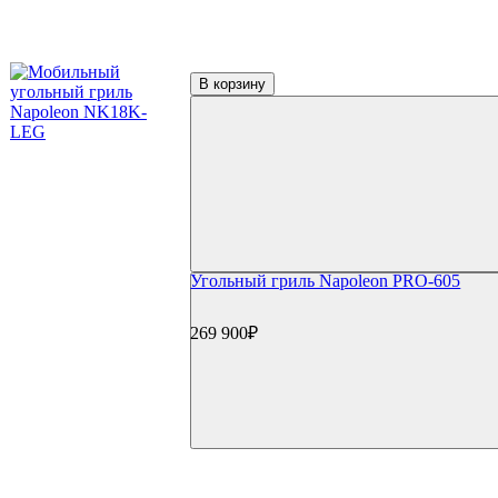
Керамические грили Kamado Joe
Керамические грили Start Grill
Керамические грили Monolith
Керамические грили Takimura
В корзину
Пеллетные грили
Пеллетные грили Eger
Пеллетные грили Broil King
Пеллетные грили Weber
Дровяные грили
Электрические грили
Коптильни
Коптильни Oklahoma Joe's
Коптильни Napoleon
Коптильни Char Broil
Угольный гриль Napoleon PRO-605
Коптильни Weber
Коптильни Start Grill
Гриль-кухни
269 900₽
Готовые гриль-кухни
Встраиваемые грили
Встраиваемые конфорки
Модули для гриль-кухонь
Столешницы
Мойки и смесители
Сушки/коландеры
Зонты для гриль-кухонь