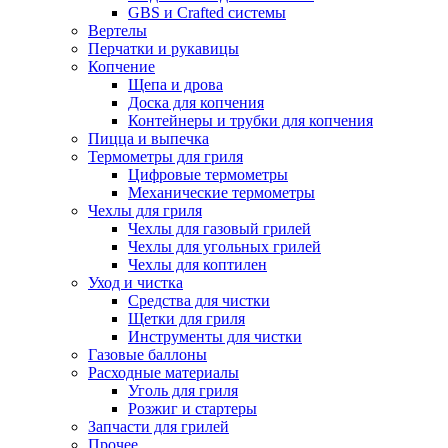
GBS и Crafted системы
Вертелы
Перчатки и рукавицы
Копчение
Щепа и дрова
Доска для копчения
Контейнеры и трубки для копчения
Пицца и выпечка
Термометры для гриля
Цифровые термометры
Механические термометры
Чехлы для гриля
Чехлы для газовый грилей
Чехлы для угольных грилей
Чехлы для коптилен
Уход и чистка
Средства для чистки
Щетки для гриля
Инструменты для чистки
Газовые баллоны
Расходные материалы
Уголь для гриля
Розжиг и стартеры
Запчасти для грилей
Прочее