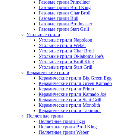
Газовые грили Primeliner
Газовые грили Broil King
Газовые грили Char Broil
Газовые грили Bull
Газовые грили Broilmaster
Газовые грили Start Grill
Угольные грили
Угольные грили Napoleon
Угольные грили Weber
Угольные грили Char Broil
Угольные грили Oklahoma Joe's
Угольные грили Broil King
Угольные грили Start Grill
Керамические грили
Керамические грили Big Green Egg
Керамические грили Green Kamado
Керамические грили Primo
Керамические грили Kamado Joe
Керамические грили Start Grill
Керамические грили Monolith
Керамические грили Takimura
Пеллетные грили
Пеллетные грили Eger
Пеллетные грили Broil King
Пеллетные грили Weber