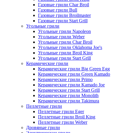
Газовые грили Char Broil
Газовые грили Bull
Газовые грили Broilmaster
Газовые грили Start Grill
Угольные грили
Угольные грили Napoleon
Угольные грили Weber
Угольные грили Char Broil
Угольные грили Oklahoma Joe's
Угольные грили Broil King
Угольные грили Start Grill
Керамические грили
Керамические грили Big Green Egg
Керамические грили Green Kamado
Керамические грили Primo
Керамические грили Kamado Joe
Керамические грили Start Grill
Керамические грили Monolith
Керамические грили Takimura
Пеллетные грили
Пеллетные грили Eger
Пеллетные грили Broil King
Пеллетные грили Weber
Дровяные грили
Электрические грили