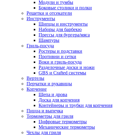
Модули и тумбы
Боковые столики и полки
Решетки и отсекатели
Инструменты
Щипцы и инструменты
Наборы для барбекю
Прессы для бургера/мяса
Шампуры
Гриль-посуда
Ростеры и подставки
Противни и сетки
Воки и гриль-посуда
Разделочные доски и ножи
GBS и Crafted системы
Вертелы
Перчатки и рукавицы
Копчение
Щепа и дрова
Доска для копчения
Контейнеры и трубки для копчения
Пицца и выпечка
Термометры для гриля
Цифровые термометры
Механические термометры
Чехлы для гриля