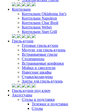
Коптильни
Коптильни Oklahoma Joe's
Коптильни Napoleon
Коптильни Char Broil
Коптильни Weber
Коптильни Start Grill
Гриль-кухни
Готовые гриль-кухни
Модули для гриль-кухонь
Встраиваемые грили
Столешницы
Встраиваемые конфорки
Мойки и смесители
Навесные шкафы
Сушки/коландеры
Зонты для гриль-кухонь
Гриль-кухни под ключ
Аксессуары
Столы и подставки
Тележки и подставки
Столы