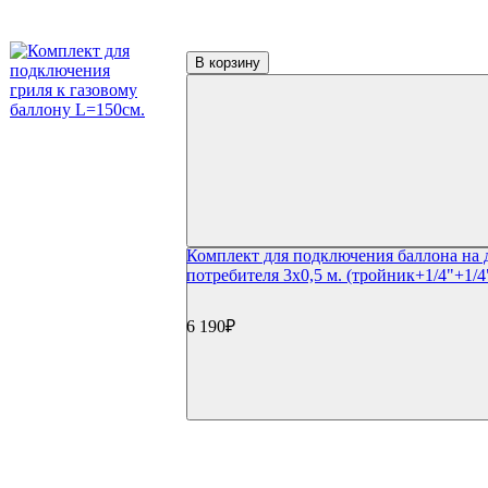
Керамические грили Start Grill
Керамические грили Monolith
Керамические грили Takimura
В корзину
Пеллетные грили
Пеллетные грили Eger
Пеллетные грили Broil King
Пеллетные грили Weber
Дровяные грили
Электрические грили
Коптильни
Коптильни Oklahoma Joe's
Коптильни Napoleon
Коптильни Char Broil
Комплект для подключения баллона на 
Коптильни Weber
потребителя 3х0,5 м. (тройник+1/4"+1/4
Коптильни Start Grill
Гриль-кухни
Готовые гриль-кухни
6 190₽
Встраиваемые грили
Встраиваемые конфорки
Модули для гриль-кухонь
Столешницы
Мойки и смесители
Сушки/коландеры
Зонты для гриль-кухонь
Навесные шкафы