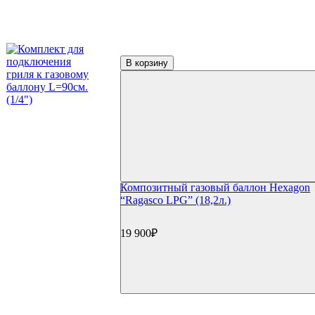
Пицца и выпечка
Термометры для гриля
Цифровые термометры
Механические термометры
Чехлы для гриля
В корзину
Чехлы для газовый грилей
Чехлы для угольных грилей
Чехлы для коптилен
Уход и чистка
Средства для чистки
Щетки для гриля
Инструменты для чистки
Газовые баллоны
Расходные материалы
Композитный газовый баллон Hexagon
Уголь для гриля
“Ragasco LPG” (18,2л.)
Розжиг и стартеры
Запчасти для грилей
Прочее
19 900₽
Книги
Специи
Подсветка
Коврики
Уличное оборудование
Акции
Сертификаты