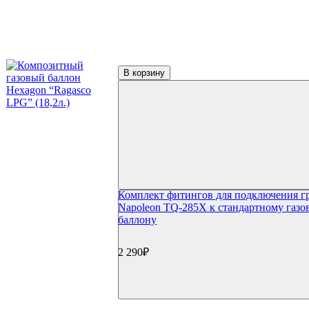
Фильтр по параметрам
Цена
₽
В корзину
Применить
Производители
Cavagna Group
(3)
HPC Research
(1)
Napoleon
(1)
Supreme
(3)
Trillon
(1)
Weber
(3)
Комплект фитингов для подключения г
Napoleon TQ-285X к стандартному газо
баллону
2 290₽