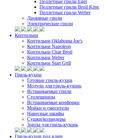
Пеллетные грили Eger
Пеллетные грили Broil King
Пеллетные грили Weber
Дровяные грили
Электрические грили
Коптильни
Коптильни Oklahoma Joe's
Коптильни Napoleon
Коптильни Char Broil
Коптильни Weber
Коптильни Start Grill
Гриль-кухни
Готовые гриль-кухни
Модули для гриль-кухонь
Встраиваемые грили
Столешницы
Встраиваемые конфорки
Мойки и смесители
Навесные шкафы
Сушки/коландеры
Зонты для гриль-кухонь
Гриль-кухни под ключ