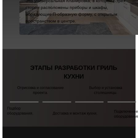
Это универсальная планировка, в которой с трех
сторон расположены приборы и шкафы,
образующие П-образную форму, с открытым
пространством в центре.
ЭТАПЫ РАЗРАБОТКИ
ГРИЛЬ
КУХНИ
Отрисовка и согласование
Выбор и установка
проекта.
столешницы.
Подбор
Подключение
оборудования.
Доставка и монтаж кухни.
оборудовани