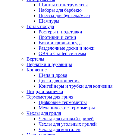
Щипцы и инструменты
Наборы для барбекю
Прессы для бургера/мяса
Шампуры
Гриль-посуда
Ростеры и подставки
Противни и сетки
Воки и гриль-посуда
Разделочные доски и ножи
GBS и Crafted системы
Вертелы
Перчатки и рукавицы
Копчение
Щепа и дрова
Доска для копчения
Контейнеры и трубки для копчения
Пицца и выпечка
Термометры для гриля
Цифровые термометры
Механические термометры
Чехлы для гриля
Чехлы для газовый грилей
Чехлы для угольных грилей
Чехлы для коптилен
Уход и чистка