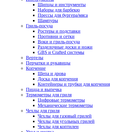
Щипцы и инструменты
Наборы для барбекю
Прессы для бургера/мяса
Шампуры
Гриль-посуда
Ростеры и подставки
Противни и сетки
Воки и гриль-посуда
Разделочные доски и ножи
GBS и Crafted системы
Вертелы
Перчатки и рукавицы
Копчение
Щепа и дрова
Доска для копчения
Контейнеры и трубки для копчения
Пицца и выпечка
Термометры для гриля
Цифровые термометры
Механические термометры
Чехлы для гриля
Чехлы для газовый грилей
Чехлы для угольных грилей
Чехлы для коптилен
Уход и чистка