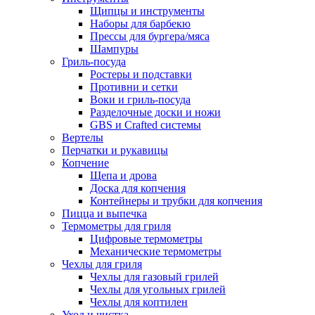
Щипцы и инструменты
Наборы для барбекю
Прессы для бургера/мяса
Шампуры
Гриль-посуда
Ростеры и подставки
Противни и сетки
Воки и гриль-посуда
Разделочные доски и ножи
GBS и Crafted системы
Вертелы
Перчатки и рукавицы
Копчение
Щепа и дрова
Доска для копчения
Контейнеры и трубки для копчения
Пицца и выпечка
Термометры для гриля
Цифровые термометры
Механические термометры
Чехлы для гриля
Чехлы для газовый грилей
Чехлы для угольных грилей
Чехлы для коптилен
Уход и чистка