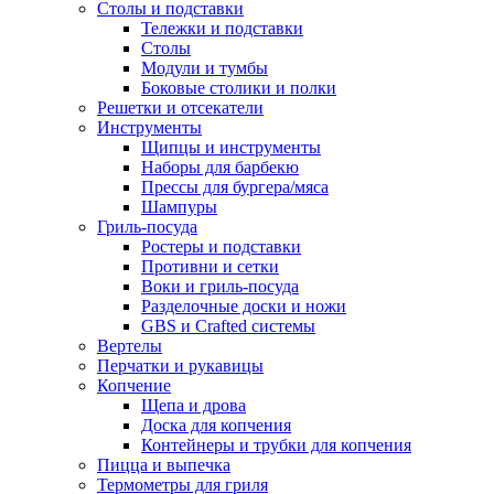
Столы и подставки
Тележки и подставки
Столы
Модули и тумбы
Боковые столики и полки
Решетки и отсекатели
Инструменты
Щипцы и инструменты
Наборы для барбекю
Прессы для бургера/мяса
Шампуры
Гриль-посуда
Ростеры и подставки
Противни и сетки
Воки и гриль-посуда
Разделочные доски и ножи
GBS и Crafted системы
Вертелы
Перчатки и рукавицы
Копчение
Щепа и дрова
Доска для копчения
Контейнеры и трубки для копчения
Пицца и выпечка
Термометры для гриля