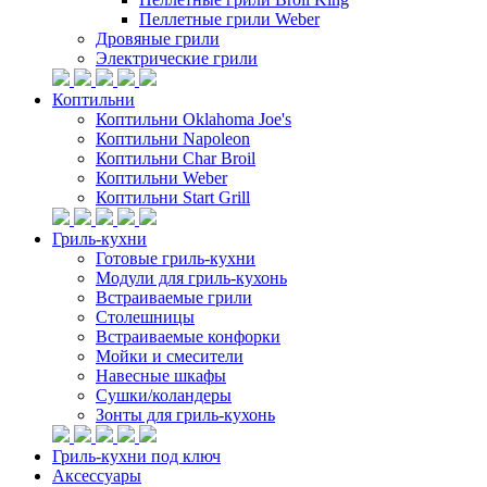
Пеллетные грили Weber
Дровяные грили
Электрические грили
Коптильни
Коптильни Oklahoma Joe's
Коптильни Napoleon
Коптильни Char Broil
Коптильни Weber
Коптильни Start Grill
Гриль-кухни
Готовые гриль-кухни
Модули для гриль-кухонь
Встраиваемые грили
Столешницы
Встраиваемые конфорки
Мойки и смесители
Навесные шкафы
Сушки/коландеры
Зонты для гриль-кухонь
Гриль-кухни под ключ
Аксессуары