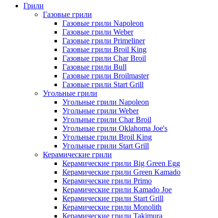
Грили
Газовые грили
Газовые грили Napoleon
Газовые грили Weber
Газовые грили Primeliner
Газовые грили Broil King
Газовые грили Char Broil
Газовые грили Bull
Газовые грили Broilmaster
Газовые грили Start Grill
Угольные грили
Угольные грили Napoleon
Угольные грили Weber
Угольные грили Char Broil
Угольные грили Oklahoma Joe's
Угольные грили Broil King
Угольные грили Start Grill
Керамические грили
Керамические грили Big Green Egg
Керамические грили Green Kamado
Керамические грили Primo
Керамические грили Kamado Joe
Керамические грили Start Grill
Керамические грили Monolith
Керамические грили Takimura