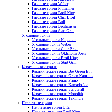
Газовые грили Weber
Газовые грили Primeliner
Газовые грили Broil King
Газовые грили Char Broil
Газовые грили Bull
Газовые грили Broilmaster
Газовые грили Start Grill
Угольные грили
Угольные грили Napoleon
Угольные грили Weber
Угольные грили Char Broil
Угольные грили Oklahoma Joe's
Угольные грили Broil King
Угольные грили Start Grill
Керамические грили
Керамические грили Big Green Egg
Керамические грили Green Kamado
Керамические грили Primo
Керамические грили Kamado Joe
Керамические грили Start Grill
Керамические грили Monolith
Керамические грили Takimura
Пеллетные грили
Пеллетные грили Eger
Пеллетные грили Broil King