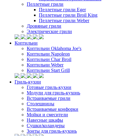
Пеллетные грили
Пеллетные грили Eger
Пеллетные грили Broil King
Пеллетные грили Weber
Дровяные грили
Электрические грили
Коптильни
Коптильни Oklahoma Joe's
Коптильни Napoleon
Коптильни Char Broil
Коптильни Weber
Коптильни Start Grill
Гриль-кухни
Готовые гриль-кухни
Модули для гриль-кухонь
Встраиваемые грили
Столешницы
Встраиваемые конфорки
Мойки и смесители
Навесные шкафы
Сушки/коландеры
Зонты для гриль-кухонь