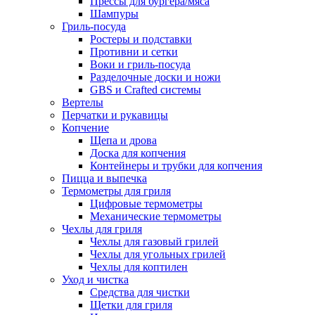
Прессы для бургера/мяса
Шампуры
Гриль-посуда
Ростеры и подставки
Противни и сетки
Воки и гриль-посуда
Разделочные доски и ножи
GBS и Crafted системы
Вертелы
Перчатки и рукавицы
Копчение
Щепа и дрова
Доска для копчения
Контейнеры и трубки для копчения
Пицца и выпечка
Термометры для гриля
Цифровые термометры
Механические термометры
Чехлы для гриля
Чехлы для газовый грилей
Чехлы для угольных грилей
Чехлы для коптилен
Уход и чистка
Средства для чистки
Щетки для гриля