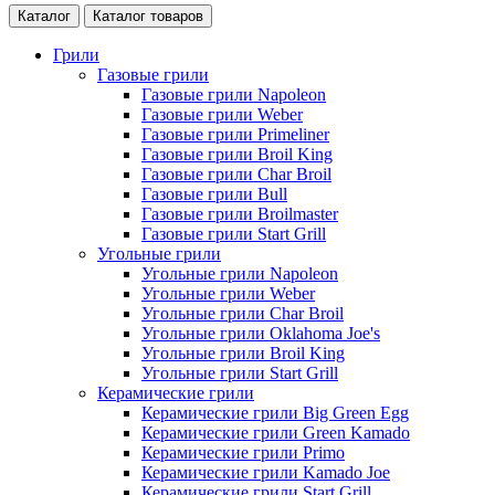
Каталог
Каталог товаров
Грили
Газовые грили
Газовые грили Napoleon
Газовые грили Weber
Газовые грили Primeliner
Газовые грили Broil King
Газовые грили Char Broil
Газовые грили Bull
Газовые грили Broilmaster
Газовые грили Start Grill
Угольные грили
Угольные грили Napoleon
Угольные грили Weber
Угольные грили Char Broil
Угольные грили Oklahoma Joe's
Угольные грили Broil King
Угольные грили Start Grill
Керамические грили
Керамические грили Big Green Egg
Керамические грили Green Kamado
Керамические грили Primo
Керамические грили Kamado Joe
Керамические грили Start Grill