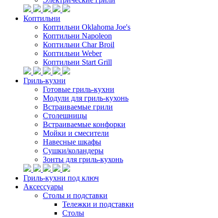
Коптильни
Коптильни Oklahoma Joe's
Коптильни Napoleon
Коптильни Char Broil
Коптильни Weber
Коптильни Start Grill
Гриль-кухни
Готовые гриль-кухни
Модули для гриль-кухонь
Встраиваемые грили
Столешницы
Встраиваемые конфорки
Мойки и смесители
Навесные шкафы
Сушки/коландеры
Зонты для гриль-кухонь
Гриль-кухни под ключ
Аксессуары
Столы и подставки
Тележки и подставки
Столы