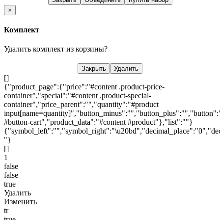
×
Комплект
Удалить комплект из корзины?
Закрыть
Удалить
[]
{"product_page":{"price":"#content .product-price-
container","special":"#content .product-special-
container","price_parent":"","quantity":"#product
input[name=quantity]","button_minus":"","button_plus":"","button":
#button-cart","product_data":"#content #product"},"list":""}
{"symbol_left":"","symbol_right":"\u20bd","decimal_place":"0","dec
"}
[]
1
false
false
true
Удалить
Изменить
tr
true