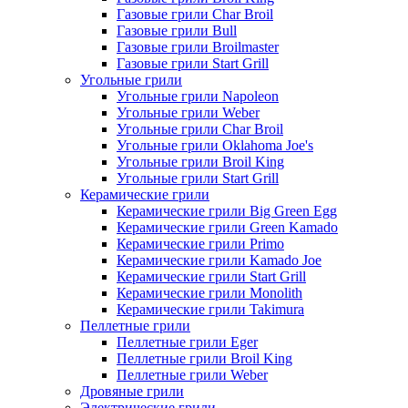
Газовые грили Char Broil
Газовые грили Bull
Газовые грили Broilmaster
Газовые грили Start Grill
Угольные грили
Угольные грили Napoleon
Угольные грили Weber
Угольные грили Char Broil
Угольные грили Oklahoma Joe's
Угольные грили Broil King
Угольные грили Start Grill
Керамические грили
Керамические грили Big Green Egg
Керамические грили Green Kamado
Керамические грили Primo
Керамические грили Kamado Joe
Керамические грили Start Grill
Керамические грили Monolith
Керамические грили Takimura
Пеллетные грили
Пеллетные грили Eger
Пеллетные грили Broil King
Пеллетные грили Weber
Дровяные грили
Электрические грили