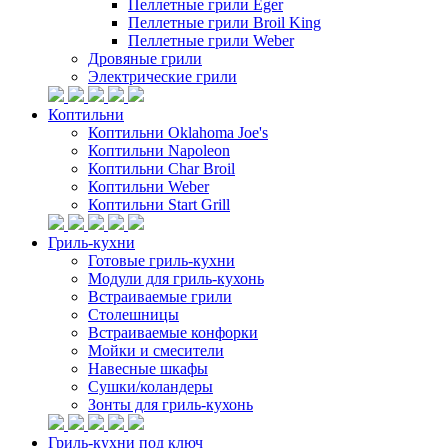
Пеллетные грили Eger
Пеллетные грили Broil King
Пеллетные грили Weber
Дровяные грили
Электрические грили
Коптильни
Коптильни Oklahoma Joe's
Коптильни Napoleon
Коптильни Char Broil
Коптильни Weber
Коптильни Start Grill
Гриль-кухни
Готовые гриль-кухни
Модули для гриль-кухонь
Встраиваемые грили
Столешницы
Встраиваемые конфорки
Мойки и смесители
Навесные шкафы
Сушки/коландеры
Зонты для гриль-кухонь
Гриль-кухни под ключ