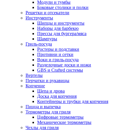
Модули и тумбы
Боковые столики и полки
Решетки и отсекатели
Инструменты
Щипцы и инструменты
Наборы для барбекю
Прессы для бургера/мяса
Шампуры
Гриль-посуда
Ростеры и подставки
Противни и сетки
Воки и гриль-посуда
Разделочные доски и ножи
GBS и Crafted системы
Вертелы
Перчатки и рукавицы
Копчение
Щепа и дрова
Доска для копчения
Контейнеры и трубки для копчения
Пицца и выпечка
Термометры для гриля
Цифровые термометры
Механические термометры
Чехлы для гриля