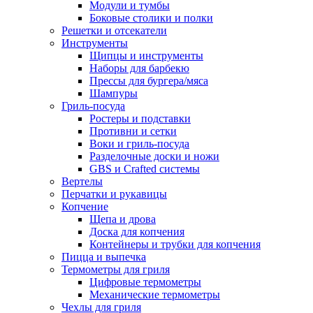
Модули и тумбы
Боковые столики и полки
Решетки и отсекатели
Инструменты
Щипцы и инструменты
Наборы для барбекю
Прессы для бургера/мяса
Шампуры
Гриль-посуда
Ростеры и подставки
Противни и сетки
Воки и гриль-посуда
Разделочные доски и ножи
GBS и Crafted системы
Вертелы
Перчатки и рукавицы
Копчение
Щепа и дрова
Доска для копчения
Контейнеры и трубки для копчения
Пицца и выпечка
Термометры для гриля
Цифровые термометры
Механические термометры
Чехлы для гриля