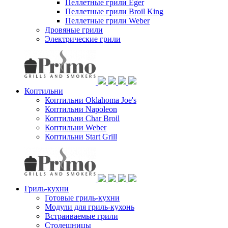
Пеллетные грили Eger
Пеллетные грили Broil King
Пеллетные грили Weber
Дровяные грили
Электрические грили
Коптильни
Коптильни Oklahoma Joe's
Коптильни Napoleon
Коптильни Char Broil
Коптильни Weber
Коптильни Start Grill
Гриль-кухни
Готовые гриль-кухни
Модули для гриль-кухонь
Встраиваемые грили
Столешницы