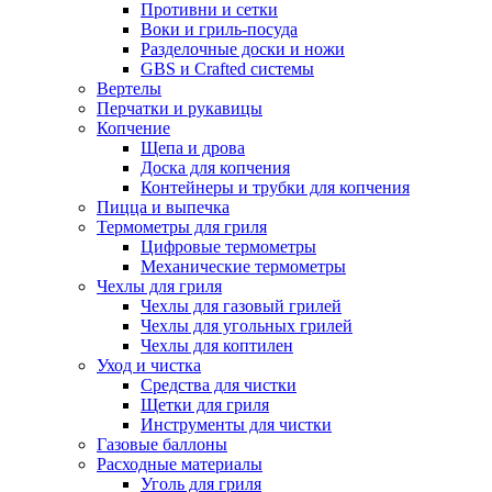
Противни и сетки
Воки и гриль-посуда
Разделочные доски и ножи
GBS и Crafted системы
Вертелы
Перчатки и рукавицы
Копчение
Щепа и дрова
Доска для копчения
Контейнеры и трубки для копчения
Пицца и выпечка
Термометры для гриля
Цифровые термометры
Механические термометры
Чехлы для гриля
Чехлы для газовый грилей
Чехлы для угольных грилей
Чехлы для коптилен
Уход и чистка
Средства для чистки
Щетки для гриля
Инструменты для чистки
Газовые баллоны
Расходные материалы
Уголь для гриля