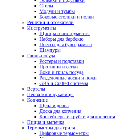
Тележки и подставки
Столы
Модули и тумбы
Боковые столики и полки
Решетки и отсекатели
Инструменты
Щипцы и инструменты
Наборы для барбекю
Прессы для бургера/мяса
Шампуры
Гриль-посуда
Ростеры и подставки
Противни и сетки
Воки и гриль-посуда
Разделочные доски и ножи
GBS и Crafted системы
Вертелы
Перчатки и рукавицы
Копчение
Щепа и дрова
Доска для копчения
Контейнеры и трубки для копчения
Пицца и выпечка
Термометры для гриля
Цифровые термометры