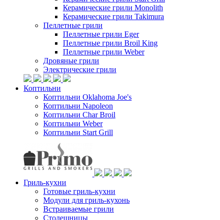
Керамические грили Monolith
Керамические грили Takimura
Пеллетные грили
Пеллетные грили Eger
Пеллетные грили Broil King
Пеллетные грили Weber
Дровяные грили
Электрические грили
Коптильни
Коптильни Oklahoma Joe's
Коптильни Napoleon
Коптильни Char Broil
Коптильни Weber
Коптильни Start Grill
Гриль-кухни
Готовые гриль-кухни
Модули для гриль-кухонь
Встраиваемые грили
Столешницы