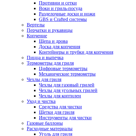
Противни и сетки
Воки и гриль-посуда
Разделочные доски и ножи
GBS и Crafted системы
Вертелы
Перчатки и рукавицы
Копчение
Щепа и дрова
Доска для копчения
Контейнеры и трубки для копчения
Пицца и выпечка
Термометры для гриля
Цифровые термометры
Механические термометры
Чехлы для гриля
Чехлы для газовый грилей
Чехлы для угольных грилей
Чехлы для коптилен
Уход и чистка
Средства для чистки
Щетки для гриля
Инструменты для чистки
Газовые баллоны
Расходные материалы
Уголь для гриля