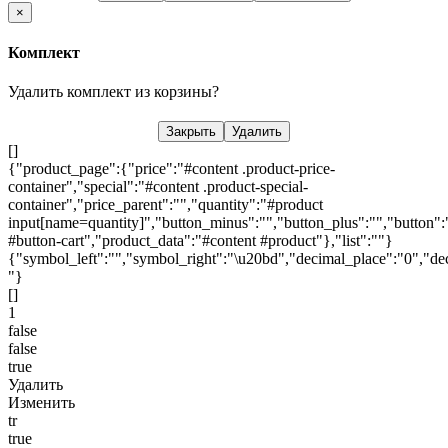
×
Комплект
Удалить комплект из корзины?
Закрыть
Удалить
[]
{"product_page":{"price":"#content .product-price-
container","special":"#content .product-special-
container","price_parent":"","quantity":"#product
input[name=quantity]","button_minus":"","button_plus":"","button":
#button-cart","product_data":"#content #product"},"list":""}
{"symbol_left":"","symbol_right":"\u20bd","decimal_place":"0","dec
"}
[]
1
false
false
true
Удалить
Изменить
tr
true