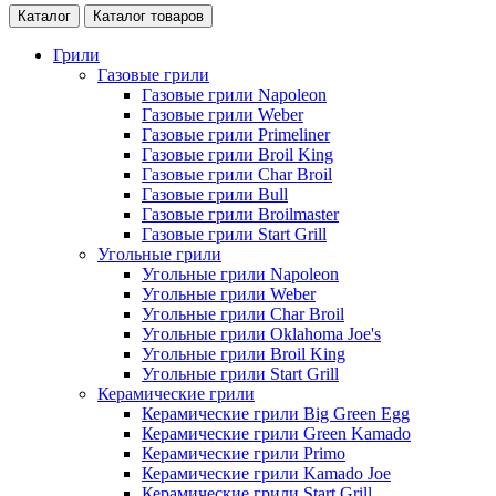
Каталог
Каталог товаров
Грили
Газовые грили
Газовые грили Napoleon
Газовые грили Weber
Газовые грили Primeliner
Газовые грили Broil King
Газовые грили Char Broil
Газовые грили Bull
Газовые грили Broilmaster
Газовые грили Start Grill
Угольные грили
Угольные грили Napoleon
Угольные грили Weber
Угольные грили Char Broil
Угольные грили Oklahoma Joe's
Угольные грили Broil King
Угольные грили Start Grill
Керамические грили
Керамические грили Big Green Egg
Керамические грили Green Kamado
Керамические грили Primo
Керамические грили Kamado Joe
Керамические грили Start Grill