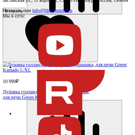
Заставская ул., 11 корпус 2, Санкт-Петербург, Россия, 196084
Написать нам
info@bbqgourmet.ru
В корзину
Мы в сети:
10 990₽
Духовка голландская (чугунная), крышка,
для печи Green Kamado L/XL