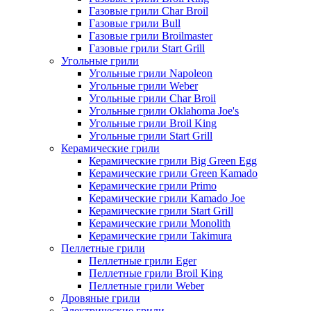
Газовые грили Char Broil
Газовые грили Bull
Газовые грили Broilmaster
Газовые грили Start Grill
Угольные грили
Угольные грили Napoleon
Угольные грили Weber
Угольные грили Char Broil
Угольные грили Oklahoma Joe's
Угольные грили Broil King
Угольные грили Start Grill
Керамические грили
Керамические грили Big Green Egg
Керамические грили Green Kamado
Керамические грили Primo
Керамические грили Kamado Joe
Керамические грили Start Grill
Керамические грили Monolith
Керамические грили Takimura
Пеллетные грили
Пеллетные грили Eger
Пеллетные грили Broil King
Пеллетные грили Weber
Дровяные грили
Электрические грили