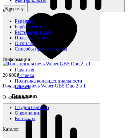
Мастер-классы
В корзину
Блог
Рецепты
Барбекю зоны
Рестораны и кафе
Полезные советы
О грилях
Способы приготовления
Информация
Гарантия
26 900₽
Доставка
Политика конфиденциальности
Голландская печь Weber GBS Duo 2 в 1
Оплата
Предзаказ
О компании
Студия барбекю
О компании
Контакты
Каталог