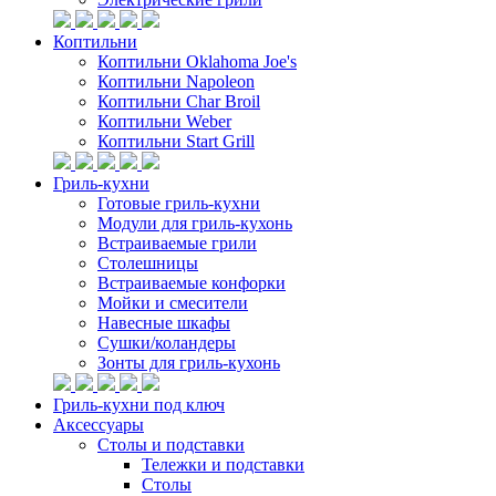
Коптильни
Коптильни Oklahoma Joe's
Коптильни Napoleon
Коптильни Char Broil
Коптильни Weber
Коптильни Start Grill
Гриль-кухни
Готовые гриль-кухни
Модули для гриль-кухонь
Встраиваемые грили
Столешницы
Встраиваемые конфорки
Мойки и смесители
Навесные шкафы
Сушки/коландеры
Зонты для гриль-кухонь
Гриль-кухни под ключ
Аксессуары
Столы и подставки
Тележки и подставки
Столы