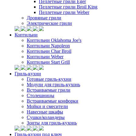
Пеллетные грили Eger
Пеллетные грили Broil King
Пеллетные грили Weber
Дровяные грили
Электрические грили
Коптильни
Коптильни Oklahoma Joe's
Коптильни Napoleon
Коптильни Char Broil
Коптильни Weber
Коптильни Start Grill
Гриль-кухни
Готовые гриль-кухни
Модули для гриль-кухонь
Встраиваемые грили
Столешницы
Встраиваемые конфорки
Мойки и смесители
Навесные шкафы
Сушки/коландеры
Зонты для гриль-кухонь
Гриль-кухни под ключ