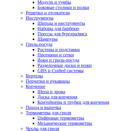
Модули и тумбы
Боковые столики и полки
Решетки и отсекатели
Инструменты
Щипцы и инструменты
Наборы для барбекю
Прессы для бургера/мяса
Шампуры
Гриль-посуда
Ростеры и подставки
Противни и сетки
Воки и гриль-посуда
Разделочные доски и ножи
GBS и Crafted системы
Вертелы
Перчатки и рукавицы
Копчение
Щепа и дрова
Доска для копчения
Контейнеры и трубки для копчения
Пицца и выпечка
Термометры для гриля
Цифровые термометры
Механические термометры
Чехлы для гриля