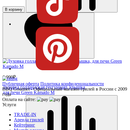
В корзину
8 990₽
Публичная оферта
Политика конфиденциальности
Духовка голландская (чугунная), крышка,
BBQ Gourmet - Официальный магазин грилей в России с 2009
для печи Green Kamado M
года
Оплата на сайте:
Услуги
TRADE-IN
Аренда грилей
Кейтеринг