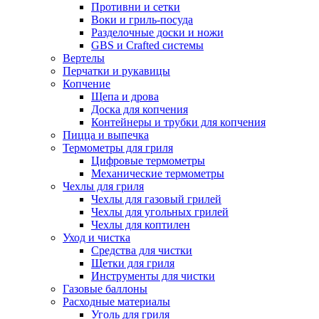
Противни и сетки
Воки и гриль-посуда
Разделочные доски и ножи
GBS и Crafted системы
Вертелы
Перчатки и рукавицы
Копчение
Щепа и дрова
Доска для копчения
Контейнеры и трубки для копчения
Пицца и выпечка
Термометры для гриля
Цифровые термометры
Механические термометры
Чехлы для гриля
Чехлы для газовый грилей
Чехлы для угольных грилей
Чехлы для коптилен
Уход и чистка
Средства для чистки
Щетки для гриля
Инструменты для чистки
Газовые баллоны
Расходные материалы
Уголь для гриля