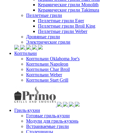
Керамические грили Monolith
Керамические грили Takimura
Пеллетные грили
Пеллетные грили Eger
Пеллетные грили Broil King
Пеллетные грили Weber
Дровяные грили
Электрические грили
Коптильни
Коптильни Oklahoma Joe's
Коптильни Napoleon
Коптильни Char Broil
Коптильни Weber
Коптильни Start Grill
Гриль-кухни
Готовые гриль-кухни
Модули для гриль-кухонь
Встраиваемые грили
Столешницы