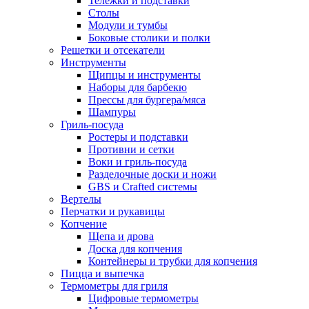
Тележки и подставки
Столы
Модули и тумбы
Боковые столики и полки
Решетки и отсекатели
Инструменты
Щипцы и инструменты
Наборы для барбекю
Прессы для бургера/мяса
Шампуры
Гриль-посуда
Ростеры и подставки
Противни и сетки
Воки и гриль-посуда
Разделочные доски и ножи
GBS и Crafted системы
Вертелы
Перчатки и рукавицы
Копчение
Щепа и дрова
Доска для копчения
Контейнеры и трубки для копчения
Пицца и выпечка
Термометры для гриля
Цифровые термометры