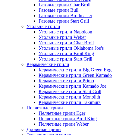
Газовые грили Char Broil
Газовые грили Bull
Газовые грили Broilmaster
Газовые грили Start Grill
Угольные грили
Угольные грили Napoleon
Угольные грили Weber
Угольные грили Char Broil
Угольные грили Oklahoma Joe's
Угольные грили Broil King
Угольные грили Start Grill
Керамические грили
Керамические грили Big Green Egg
Керамические грили Green Kamado
Керамические грили Primo
Керамические грили Kamado Joe
Керамические грили Start Grill
Керамические грили Monolith
Керамические грили Takimura
Пеллетные грили
Пеллетные грили Eger
Пеллетные грили Broil King
Пеллетные грили Weber
Дровяные грили
Электрические грили