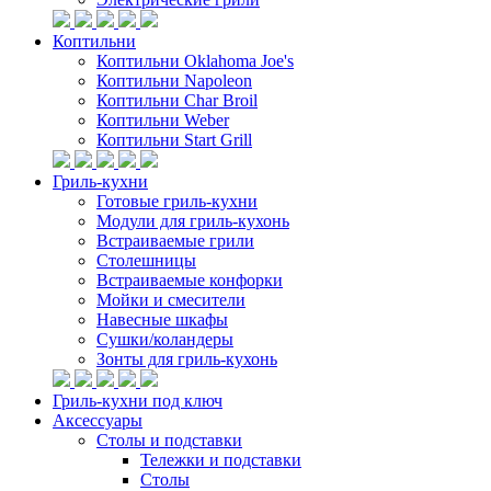
Коптильни
Коптильни Oklahoma Joe's
Коптильни Napoleon
Коптильни Char Broil
Коптильни Weber
Коптильни Start Grill
Гриль-кухни
Готовые гриль-кухни
Модули для гриль-кухонь
Встраиваемые грили
Столешницы
Встраиваемые конфорки
Мойки и смесители
Навесные шкафы
Сушки/коландеры
Зонты для гриль-кухонь
Гриль-кухни под ключ
Аксессуары
Столы и подставки
Тележки и подставки
Столы