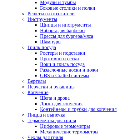
Модули и тумбы
Боковые столики и полки
Решетки и отсекатели
Инструменты
Щипцы и инструменты
Наборы для барбекю
Прессы для бургера/мяса
Шампуры
Гриль-посуда
Ростеры и подставки
Противни и сетки
Воки и гриль-посуда
Разделочные доски и ножи
GBS и Crafted системы
Вертелы
Перчатки и рукавицы
Копчение
Щепа и дрова
Доска для копчения
Контейнеры и трубки для копчения
Пицца и выпечка
Термометры для гриля
Цифровые термометры
Механические термометры
Чехлы для гриля