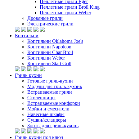
Пеллетные грили Eger
Пеллетные грили Broil King
Пеллетные грили Weber
Дровяные грили
Электрические грили
Коптильни
Коптильни Oklahoma Joe's
Коптильни Napoleon
Коптильни Char Broil
Коптильни Weber
Коптильни Start Grill
Гриль-кухни
Готовые гриль-кухни
Модули для гриль-кухонь
Встраиваемые грили
Столешницы
Встраиваемые конфорки
Мойки и смесители
Навесные шкафы
Сушки/коландеры
Зонты для гриль-кухонь
Гриль-кухни под ключ