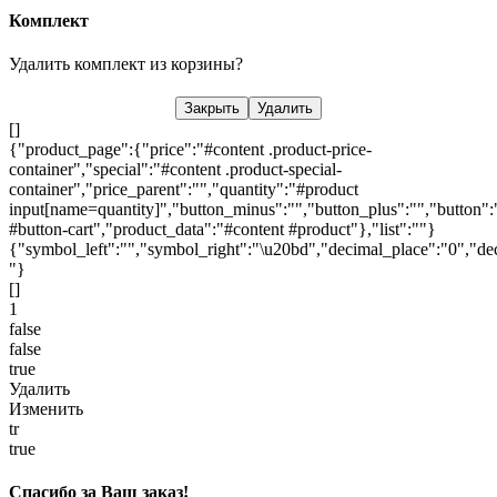
Комплект
Удалить комплект из корзины?
Закрыть
Удалить
[]
{"product_page":{"price":"#content .product-price-
container","special":"#content .product-special-
container","price_parent":"","quantity":"#product
input[name=quantity]","button_minus":"","button_plus":"","button":
#button-cart","product_data":"#content #product"},"list":""}
{"symbol_left":"","symbol_right":"\u20bd","decimal_place":"0","dec
"}
[]
1
false
false
true
Удалить
Изменить
tr
true
Спасибо за Ваш заказ!