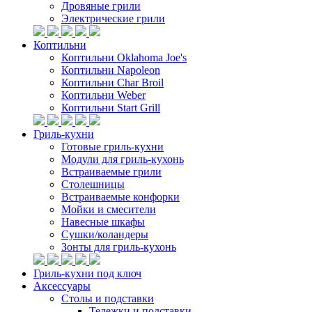
Дровяные грили
Электрические грили
Коптильни
Коптильни Oklahoma Joe's
Коптильни Napoleon
Коптильни Char Broil
Коптильни Weber
Коптильни Start Grill
Гриль-кухни
Готовые гриль-кухни
Модули для гриль-кухонь
Встраиваемые грили
Столешницы
Встраиваемые конфорки
Мойки и смесители
Навесные шкафы
Сушки/коландеры
Зонты для гриль-кухонь
Гриль-кухни под ключ
Аксессуары
Столы и подставки
Тележки и подставки