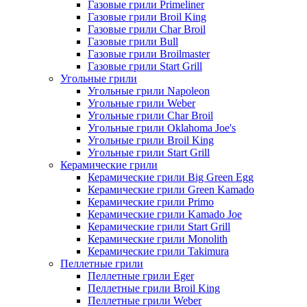
Газовые грили Primeliner
Газовые грили Broil King
Газовые грили Char Broil
Газовые грили Bull
Газовые грили Broilmaster
Газовые грили Start Grill
Угольные грили
Угольные грили Napoleon
Угольные грили Weber
Угольные грили Char Broil
Угольные грили Oklahoma Joe's
Угольные грили Broil King
Угольные грили Start Grill
Керамические грили
Керамические грили Big Green Egg
Керамические грили Green Kamado
Керамические грили Primo
Керамические грили Kamado Joe
Керамические грили Start Grill
Керамические грили Monolith
Керамические грили Takimura
Пеллетные грили
Пеллетные грили Eger
Пеллетные грили Broil King
Пеллетные грили Weber