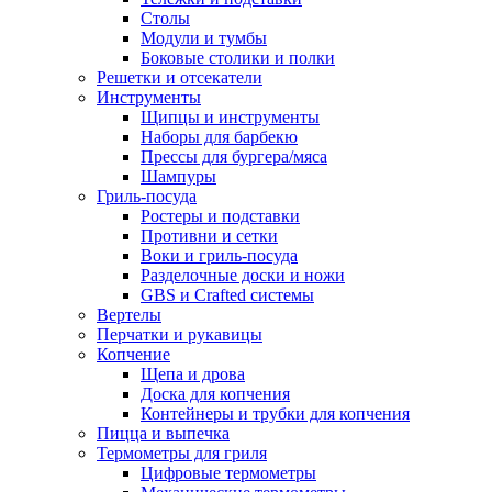
Столы
Модули и тумбы
Боковые столики и полки
Решетки и отсекатели
Инструменты
Щипцы и инструменты
Наборы для барбекю
Прессы для бургера/мяса
Шампуры
Гриль-посуда
Ростеры и подставки
Противни и сетки
Воки и гриль-посуда
Разделочные доски и ножи
GBS и Crafted системы
Вертелы
Перчатки и рукавицы
Копчение
Щепа и дрова
Доска для копчения
Контейнеры и трубки для копчения
Пицца и выпечка
Термометры для гриля
Цифровые термометры