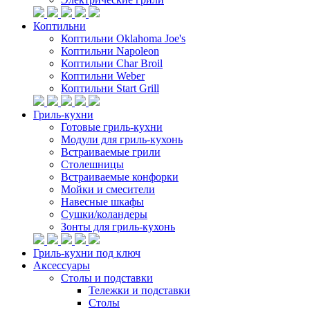
Коптильни
Коптильни Oklahoma Joe's
Коптильни Napoleon
Коптильни Char Broil
Коптильни Weber
Коптильни Start Grill
Гриль-кухни
Готовые гриль-кухни
Модули для гриль-кухонь
Встраиваемые грили
Столешницы
Встраиваемые конфорки
Мойки и смесители
Навесные шкафы
Сушки/коландеры
Зонты для гриль-кухонь
Гриль-кухни под ключ
Аксессуары
Столы и подставки
Тележки и подставки
Столы