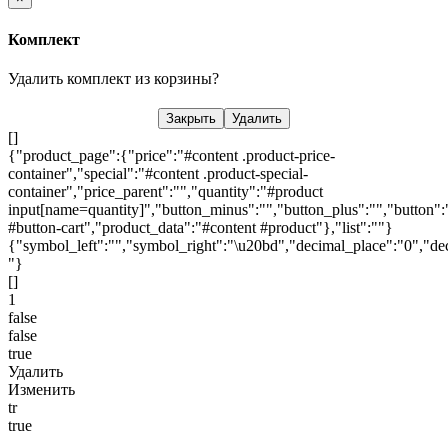
Комплект
Удалить комплект из корзины?
Закрыть
Удалить
[]
{"product_page":{"price":"#content .product-price-
container","special":"#content .product-special-
container","price_parent":"","quantity":"#product
input[name=quantity]","button_minus":"","button_plus":"","button":
#button-cart","product_data":"#content #product"},"list":""}
{"symbol_left":"","symbol_right":"\u20bd","decimal_place":"0","dec
"}
[]
1
false
false
true
Удалить
Изменить
tr
true