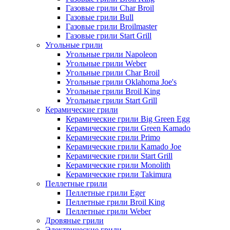
Газовые грили Char Broil
Газовые грили Bull
Газовые грили Broilmaster
Газовые грили Start Grill
Угольные грили
Угольные грили Napoleon
Угольные грили Weber
Угольные грили Char Broil
Угольные грили Oklahoma Joe's
Угольные грили Broil King
Угольные грили Start Grill
Керамические грили
Керамические грили Big Green Egg
Керамические грили Green Kamado
Керамические грили Primo
Керамические грили Kamado Joe
Керамические грили Start Grill
Керамические грили Monolith
Керамические грили Takimura
Пеллетные грили
Пеллетные грили Eger
Пеллетные грили Broil King
Пеллетные грили Weber
Дровяные грили
Электрические грили