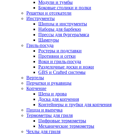
Модули и тумбы
Боковые столики и полки
Решетки и отсекатели
Инструменты
Щипцы и инструменты
Наборы для барбекю
Прессы для бургера/мяса
Шампуры
Гриль-посуда
Ростеры и подставки
Противни и сетки
Воки и гриль-посуда
Разделочные доски и ножи
GBS и Crafted системы
Вертелы
Перчатки и рукавицы
Копчение
Щепа и дрова
Доска для копчения
Контейнеры и трубки для копчения
Пицца и выпечка
Термометры для гриля
Цифровые термометры
Механические термометры
Чехлы для гриля