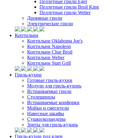
Пеллетные грили Eger
Пеллетные грили Broil King
Пеллетные грили Weber
Дровяные грили
Электрические грили
Коптильни
Коптильни Oklahoma Joe's
Коптильни Napoleon
Коптильни Char Broil
Коптильни Weber
Коптильни Start Grill
Гриль-кухни
Готовые гриль-кухни
Модули для гриль-кухонь
Встраиваемые грили
Столешницы
Встраиваемые конфорки
Мойки и смесители
Навесные шкафы
Сушки/коландеры
Зонты для гриль-кухонь
Гриль-кухни под ключ