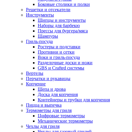
Боковые столики и полки
Решетки и отсекатели
Инструменты
Щипцы и инструменты
Наборы для барбекю
Прессы для бургера/мяса
Шампуры
Гриль-посуда
Ростеры и подставки
Противни и сетки
Воки и гриль-посуда
Разделочные доски и ножи
GBS и Crafted системы
Вертелы
Перчатки и рукавицы
Копчение
Щепа и дрова
Доска для копчения
Контейнеры и трубки для копчения
Пицца и выпечка
Термометры для гриля
Цифровые термометры
Механические термометры
Чехлы для гриля
Чехлы для газовый грилей