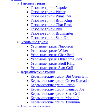
Газовые грили
Газовые грили Napoleon
Газовые грили Weber
Газовые грили Primeliner
Газовые грили Broil King
Газовые грили Char Broil
Газовые грили Bull
Газовые грили Broilmaster
Газовые грили Start Grill
Угольные грили
Угольные грили Napoleon
Угольные грили Weber
Угольные грили Char Broil
Угольные грили Oklahoma Joe's
Угольные грили Broil King
Угольные грили Start Grill
Керамические грили
Керамические грили Big Green Egg
Керамические грили Green Kamado
Керамические грили Primo
Керамические грили Kamado Joe
Керамические грили Start Grill
Керамические грили Monolith
Керамические грили Takimura
Пеллетные грили