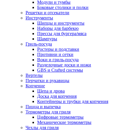
Модули и тумбы
Боковые столики и полки
Решетки и отсекатели
Инструменты
Щипцы и инструменты
Наборы для барбекю
Прессы для бургера/мяса
Шампуры
Гриль-посуда
Ростеры и подставки
Противни и сетки
Воки и гриль-посуда
Разделочные доски и ножи
GBS и Crafted системы
Вертелы
Перчатки и рукавицы
Копчение
Щепа и дрова
Доска для копчения
Контейнеры и трубки для копчения
Пицца и выпечка
Термометры для гриля
Цифровые термометры
Механические термометры
Чехлы для гриля