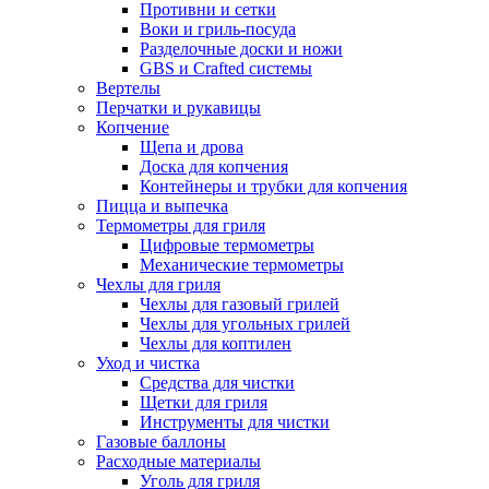
Противни и сетки
Воки и гриль-посуда
Разделочные доски и ножи
GBS и Crafted системы
Вертелы
Перчатки и рукавицы
Копчение
Щепа и дрова
Доска для копчения
Контейнеры и трубки для копчения
Пицца и выпечка
Термометры для гриля
Цифровые термометры
Механические термометры
Чехлы для гриля
Чехлы для газовый грилей
Чехлы для угольных грилей
Чехлы для коптилен
Уход и чистка
Средства для чистки
Щетки для гриля
Инструменты для чистки
Газовые баллоны
Расходные материалы
Уголь для гриля