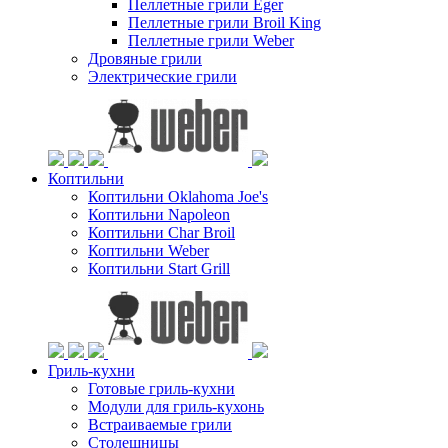
Пеллетные грили Eger
Пеллетные грили Broil King
Пеллетные грили Weber
Дровяные грили
Электрические грили
Коптильни
Коптильни Oklahoma Joe's
Коптильни Napoleon
Коптильни Char Broil
Коптильни Weber
Коптильни Start Grill
Гриль-кухни
Готовые гриль-кухни
Модули для гриль-кухонь
Встраиваемые грили
Столешницы