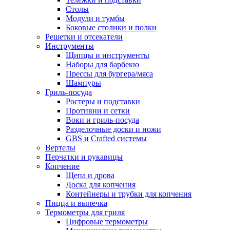
Столы
Модули и тумбы
Боковые столики и полки
Решетки и отсекатели
Инструменты
Щипцы и инструменты
Наборы для барбекю
Прессы для бургера/мяса
Шампуры
Гриль-посуда
Ростеры и подставки
Противни и сетки
Воки и гриль-посуда
Разделочные доски и ножи
GBS и Crafted системы
Вертелы
Перчатки и рукавицы
Копчение
Щепа и дрова
Доска для копчения
Контейнеры и трубки для копчения
Пицца и выпечка
Термометры для гриля
Цифровые термометры