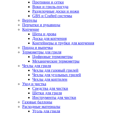
Противни и сетки
Воки и гриль-посуда
Разделочные доски и ножи
GBS и Crafted системы
Вертелы
Перчатки и рукавицы
Копчение
Щепа и дрова
Доска для копчения
Контейнеры и трубки для копчения
Пицца и выпечка
Термометры для гриля
Цифровые термометры
Механические термометры
Чехлы для гриля
Чехлы для газовый грилей
Чехлы для угольных грилей
Чехлы для коптилен
Уход и чистка
Средства для чистки
Щетки для гриля
Инструменты для чистки
Газовые баллоны
Расходные материалы
Уголь для гриля