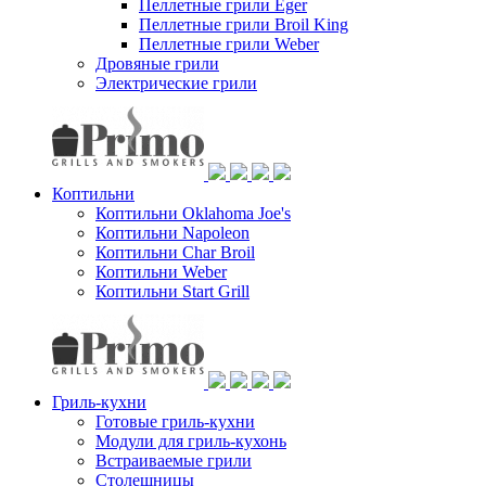
Пеллетные грили Eger
Пеллетные грили Broil King
Пеллетные грили Weber
Дровяные грили
Электрические грили
Коптильни
Коптильни Oklahoma Joe's
Коптильни Napoleon
Коптильни Char Broil
Коптильни Weber
Коптильни Start Grill
Гриль-кухни
Готовые гриль-кухни
Модули для гриль-кухонь
Встраиваемые грили
Столешницы