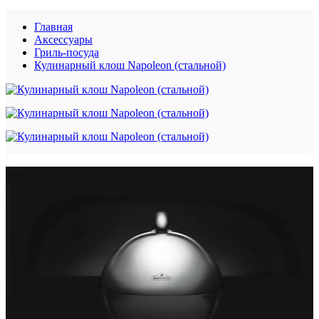
Главная
Аксессуары
Гриль-посуда
Кулинарный клош Napoleon (стальной)