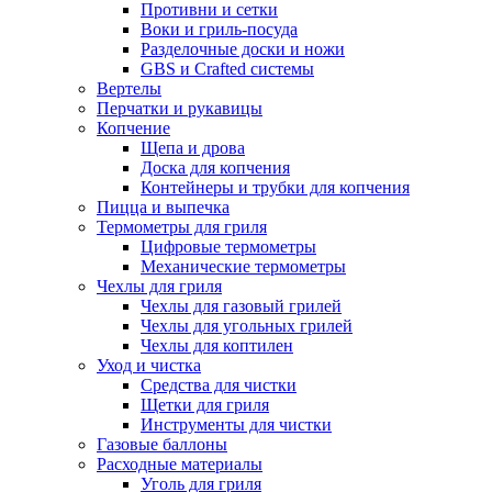
Противни и сетки
Воки и гриль-посуда
Разделочные доски и ножи
GBS и Crafted системы
Вертелы
Перчатки и рукавицы
Копчение
Щепа и дрова
Доска для копчения
Контейнеры и трубки для копчения
Пицца и выпечка
Термометры для гриля
Цифровые термометры
Механические термометры
Чехлы для гриля
Чехлы для газовый грилей
Чехлы для угольных грилей
Чехлы для коптилен
Уход и чистка
Средства для чистки
Щетки для гриля
Инструменты для чистки
Газовые баллоны
Расходные материалы
Уголь для гриля