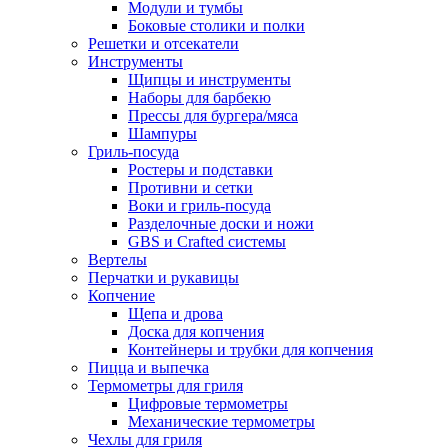
Модули и тумбы
Боковые столики и полки
Решетки и отсекатели
Инструменты
Щипцы и инструменты
Наборы для барбекю
Прессы для бургера/мяса
Шампуры
Гриль-посуда
Ростеры и подставки
Противни и сетки
Воки и гриль-посуда
Разделочные доски и ножи
GBS и Crafted системы
Вертелы
Перчатки и рукавицы
Копчение
Щепа и дрова
Доска для копчения
Контейнеры и трубки для копчения
Пицца и выпечка
Термометры для гриля
Цифровые термометры
Механические термометры
Чехлы для гриля