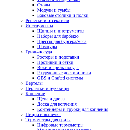
Столы
Модули и тумбы
Боковые столики и полки
Решетки и отсекатели
Инструменты
Щипцы и инструменты
Наборы для барбекю
Прессы для бургера/мяса
Шампуры
Гриль-посуда
Ростеры и подставки
Противни и сетки
Воки и гриль-посуда
Разделочные доски и ножи
GBS и Crafted системы
Вертелы
Перчатки и рукавицы
Копчение
Щепа и дрова
Доска для копчения
Контейнеры и трубки для копчения
Пицца и выпечка
Термометры для гриля
Цифровые термометры