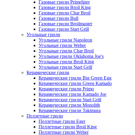
Газовые грили Primeliner
Газовые грили Broil King
Газовые грили Char Broil
Газовые грили Bull
Газовые грили Broilmaster
Газовые грили Start Grill
Угольные грили
Угольные грили Napoleon
Угольные грили Weber
Угольные грили Char Broil
Угольные грили Oklahoma Joe's
Угольные грили Broil King
Угольные грили Start Grill
Керамические грили
Керамические грили Big Green Egg
Керамические грили Green Kamado
Керамические грили Primo
Керамические грили Kamado Joe
Керамические грили Start Grill
Керамические грили Monolith
Керамические грили Takimura
Пеллетные грили
Пеллетные грили Eger
Пеллетные грили Broil King
Пеллетные грили Weber