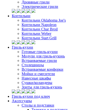
Дровяные грили
Электрические грили
Коптильни
Коптильни Oklahoma Joe's
Коптильни Napoleon
Коптильни Char Broil
Коптильни Weber
Коптильни Start Grill
Гриль-кухни
Готовые гриль-кухни
Модули для гриль-кухонь
Встраиваемые грили
Столешницы
Встраиваемые конфорки
Мойки и смесители
Навесные шкафы
Сушки/коландеры
Зонты для гриль-кухонь
Гриль-кухни под ключ
Аксессуары
Столы и подставки
Тележки и подставки