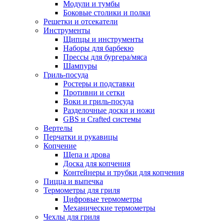
Модули и тумбы
Боковые столики и полки
Решетки и отсекатели
Инструменты
Щипцы и инструменты
Наборы для барбекю
Прессы для бургера/мяса
Шампуры
Гриль-посуда
Ростеры и подставки
Противни и сетки
Воки и гриль-посуда
Разделочные доски и ножи
GBS и Crafted системы
Вертелы
Перчатки и рукавицы
Копчение
Щепа и дрова
Доска для копчения
Контейнеры и трубки для копчения
Пицца и выпечка
Термометры для гриля
Цифровые термометры
Механические термометры
Чехлы для гриля