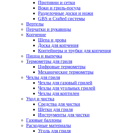
Противни и сетки
Воки и гриль-посуда
Разделочные доски и ножи
GBS и Crafted системы
Вертелы
Перчатки и рукавицы
Копчение
Щепа и дрова
Доска для копчения
Контейнеры и трубки для копчения
Пицца и выпечка
Термометры для гриля
Цифровые термометры
Механические термометры
Чехлы для гриля
Чехлы для газовый грилей
Чехлы для угольных грилей
Чехлы для коптилен
Уход и чистка
Средства для чистки
Щетки для гриля
Инструменты для чистки
Газовые баллоны
Расходные материалы
Уголь для гриля