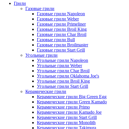
Грили
Газовые грили
Газовые грили Napoleon
Газовые грили Weber
Газовые грили Primeliner
Газовые грили Broil King
Газовые грили Char Broil
Газовые грили Bull
Газовые грили Broilmaster
Газовые грили Start Grill
Угольные грили
Угольные грили Napoleon
Угольные грили Weber
Угольные грили Char Broil
Угольные грили Oklahoma Joe's
Угольные грили Broil King
Угольные грили Start Grill
Керамические грили
Керамические грили Big Green Egg
Керамические грили Green Kamado
Керамические грили Primo
Керамические грили Kamado Joe
Керамические грили Start Grill
Керамические грили Monolith
Керамические грили Takimura