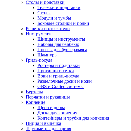
Столы и подставки
Тележки и подставки
Столы
Модули и тумбы
Боковые столики и полки
Решетки и отсекатели
Инструменты
Щипцы и инструменты
Наборы для барбекю
Прессы для бургера/мяса
Шампуры
Гриль-посуда
Ростеры и подставки
Противни и сетки
Воки и гриль-посуда
Разделочные доски и ножи
GBS и Crafted системы
Вертелы
Перчатки и рукавицы
Копчение
Щепа и дрова
Доска для копчения
Контейнеры и трубки для копчения
Пицца и выпечка
Термометры для гриля