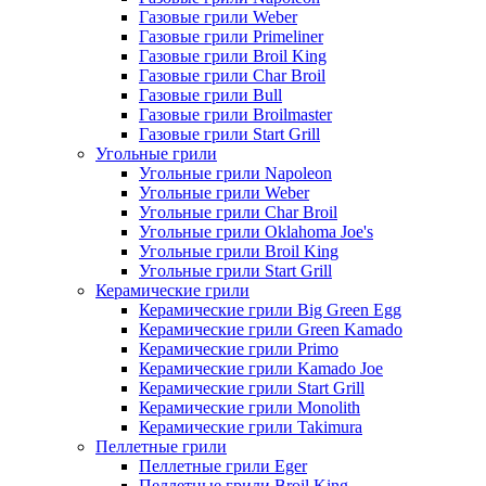
Газовые грили Weber
Газовые грили Primeliner
Газовые грили Broil King
Газовые грили Char Broil
Газовые грили Bull
Газовые грили Broilmaster
Газовые грили Start Grill
Угольные грили
Угольные грили Napoleon
Угольные грили Weber
Угольные грили Char Broil
Угольные грили Oklahoma Joe's
Угольные грили Broil King
Угольные грили Start Grill
Керамические грили
Керамические грили Big Green Egg
Керамические грили Green Kamado
Керамические грили Primo
Керамические грили Kamado Joe
Керамические грили Start Grill
Керамические грили Monolith
Керамические грили Takimura
Пеллетные грили
Пеллетные грили Eger
Пеллетные грили Broil King