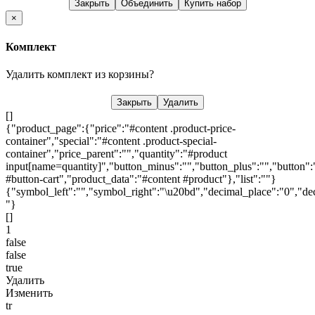
Закрыть
Объединить
Купить набор
×
Комплект
Удалить комплект из корзины?
Закрыть
Удалить
[]
{"product_page":{"price":"#content .product-price-
container","special":"#content .product-special-
container","price_parent":"","quantity":"#product
input[name=quantity]","button_minus":"","button_plus":"","button":
#button-cart","product_data":"#content #product"},"list":""}
{"symbol_left":"","symbol_right":"\u20bd","decimal_place":"0","dec
"}
[]
1
false
false
true
Удалить
Изменить
tr