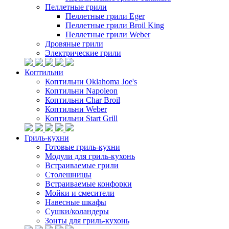
Пеллетные грили
Пеллетные грили Eger
Пеллетные грили Broil King
Пеллетные грили Weber
Дровяные грили
Электрические грили
Коптильни
Коптильни Oklahoma Joe's
Коптильни Napoleon
Коптильни Char Broil
Коптильни Weber
Коптильни Start Grill
Гриль-кухни
Готовые гриль-кухни
Модули для гриль-кухонь
Встраиваемые грили
Столешницы
Встраиваемые конфорки
Мойки и смесители
Навесные шкафы
Сушки/коландеры
Зонты для гриль-кухонь