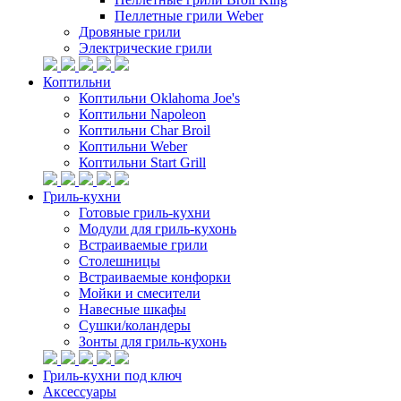
Пеллетные грили Weber
Дровяные грили
Электрические грили
Коптильни
Коптильни Oklahoma Joe's
Коптильни Napoleon
Коптильни Char Broil
Коптильни Weber
Коптильни Start Grill
Гриль-кухни
Готовые гриль-кухни
Модули для гриль-кухонь
Встраиваемые грили
Столешницы
Встраиваемые конфорки
Мойки и смесители
Навесные шкафы
Сушки/коландеры
Зонты для гриль-кухонь
Гриль-кухни под ключ
Аксессуары