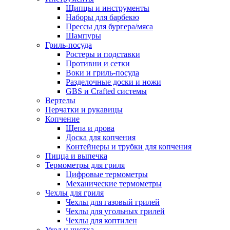
Щипцы и инструменты
Наборы для барбекю
Прессы для бургера/мяса
Шампуры
Гриль-посуда
Ростеры и подставки
Противни и сетки
Воки и гриль-посуда
Разделочные доски и ножи
GBS и Crafted системы
Вертелы
Перчатки и рукавицы
Копчение
Щепа и дрова
Доска для копчения
Контейнеры и трубки для копчения
Пицца и выпечка
Термометры для гриля
Цифровые термометры
Механические термометры
Чехлы для гриля
Чехлы для газовый грилей
Чехлы для угольных грилей
Чехлы для коптилен
Уход и чистка