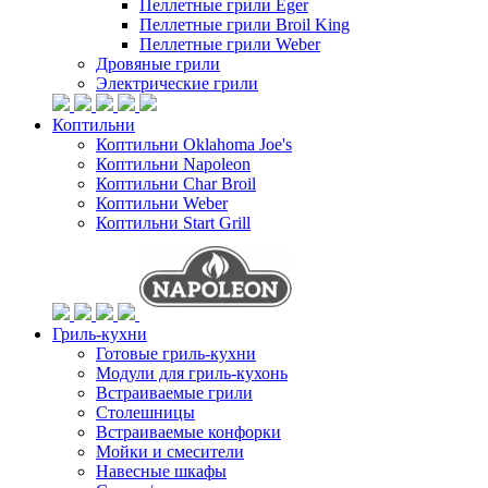
Пеллетные грили Eger
Пеллетные грили Broil King
Пеллетные грили Weber
Дровяные грили
Электрические грили
Коптильни
Коптильни Oklahoma Joe's
Коптильни Napoleon
Коптильни Char Broil
Коптильни Weber
Коптильни Start Grill
Гриль-кухни
Готовые гриль-кухни
Модули для гриль-кухонь
Встраиваемые грили
Столешницы
Встраиваемые конфорки
Мойки и смесители
Навесные шкафы