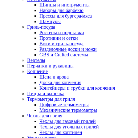
Щипцы и инструменты
Наборы для барбекю
Прессы для бургера/мяса
Шампуры
Гриль-посуда
Ростеры и подставки
Противни и сетки
Воки и гриль-посуда
Разделочные доски и ножи
GBS и Crafted системы
Вертелы
Перчатки и рукавицы
Копчение
Щепа и дрова
Доска для копчения
Контейнеры и трубки для копчения
Пицца и выпечка
Термометры для гриля
Цифровые термометры
Механические термометры
Чехлы для гриля
Чехлы для газовый грилей
Чехлы для угольных грилей
Чехлы для коптилен
Уход и чистка