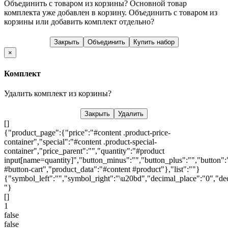
Объединить с товаром из корзины?
Основной товар
комплекта уже добавлен в корзину. Объединить с товаром из
корзины или добавить комплект отдельно?
Закрыть
Объединить
Купить набор
×
Комплект
Удалить комплект из корзины?
Закрыть
Удалить
[]
{"product_page":{"price":"#content .product-price-
container","special":"#content .product-special-
container","price_parent":"","quantity":"#product
input[name=quantity]","button_minus":"","button_plus":"","button":
#button-cart","product_data":"#content #product"},"list":""}
{"symbol_left":"","symbol_right":"\u20bd","decimal_place":"0","dec
"}
[]
1
false
false