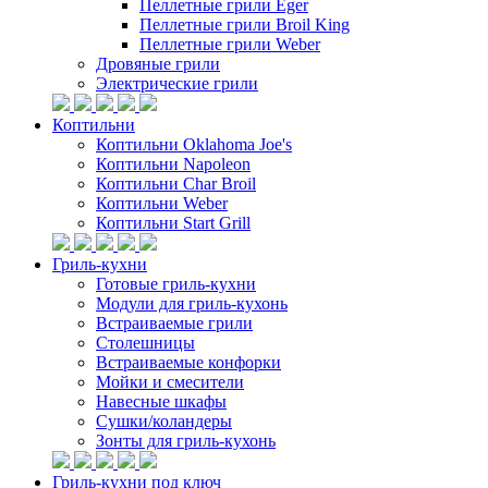
Пеллетные грили Eger
Пеллетные грили Broil King
Пеллетные грили Weber
Дровяные грили
Электрические грили
Коптильни
Коптильни Oklahoma Joe's
Коптильни Napoleon
Коптильни Char Broil
Коптильни Weber
Коптильни Start Grill
Гриль-кухни
Готовые гриль-кухни
Модули для гриль-кухонь
Встраиваемые грили
Столешницы
Встраиваемые конфорки
Мойки и смесители
Навесные шкафы
Сушки/коландеры
Зонты для гриль-кухонь
Гриль-кухни под ключ