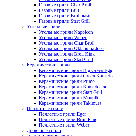
Газовые грили Char Broil
Газовые грили Bull
Газовые грили Broilmaster
Газовые грили Start Grill
Угольные грили
Угольные грили Napoleon
Угольные грили Weber
Угольные грили Char Broil
Угольные грили Oklahoma Joe's
Угольные грили Broil King
Угольные грили Start Grill
Керамические грили
Керамические грили Big Green Egg
Керамические грили Green Kamado
Керамические грили Primo
Керамические грили Kamado Joe
Керамические грили Start Grill
Керамические грили Monolith
Керамические грили Takimura
Пеллетные грили
Пеллетные грили Eger
Пеллетные грили Broil King
Пеллетные грили Weber
Дровяные грили
Электрические грили