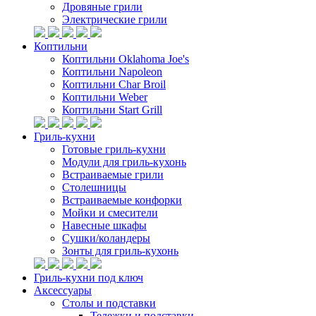
Дровяные грили
Электрические грили
Коптильни
Коптильни Oklahoma Joe's
Коптильни Napoleon
Коптильни Char Broil
Коптильни Weber
Коптильни Start Grill
Гриль-кухни
Готовые гриль-кухни
Модули для гриль-кухонь
Встраиваемые грили
Столешницы
Встраиваемые конфорки
Мойки и смесители
Навесные шкафы
Сушки/коландеры
Зонты для гриль-кухонь
Гриль-кухни под ключ
Аксессуары
Столы и подставки
Тележки и подставки