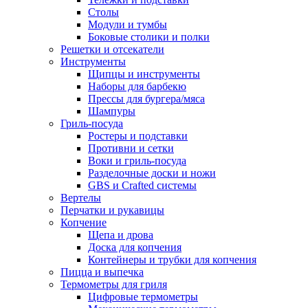
Столы
Модули и тумбы
Боковые столики и полки
Решетки и отсекатели
Инструменты
Щипцы и инструменты
Наборы для барбекю
Прессы для бургера/мяса
Шампуры
Гриль-посуда
Ростеры и подставки
Противни и сетки
Воки и гриль-посуда
Разделочные доски и ножи
GBS и Crafted системы
Вертелы
Перчатки и рукавицы
Копчение
Щепа и дрова
Доска для копчения
Контейнеры и трубки для копчения
Пицца и выпечка
Термометры для гриля
Цифровые термометры