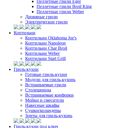
Пеллетные грили Eger
Пеллетные грили Broil King
Пеллетные грили Weber
Дровяные грили
Электрические грили
Коптильни
Коптильни Oklahoma Joe's
Коптильни Napoleon
Коптильни Char Broil
Коптильни Weber
Коптильни Start Grill
Гриль-кухни
Готовые гриль-кухни
Модули для гриль-кухонь
Встраиваемые грили
Столешницы
Встраиваемые конфорки
Мойки и смесители
Навесные шкафы
Сушки/коландеры
Зонты для гриль-кухонь
Гриль-кухни под ключ