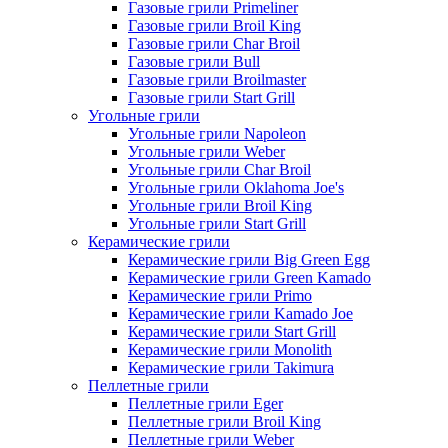
Газовые грили Primeliner
Газовые грили Broil King
Газовые грили Char Broil
Газовые грили Bull
Газовые грили Broilmaster
Газовые грили Start Grill
Угольные грили
Угольные грили Napoleon
Угольные грили Weber
Угольные грили Char Broil
Угольные грили Oklahoma Joe's
Угольные грили Broil King
Угольные грили Start Grill
Керамические грили
Керамические грили Big Green Egg
Керамические грили Green Kamado
Керамические грили Primo
Керамические грили Kamado Joe
Керамические грили Start Grill
Керамические грили Monolith
Керамические грили Takimura
Пеллетные грили
Пеллетные грили Eger
Пеллетные грили Broil King
Пеллетные грили Weber