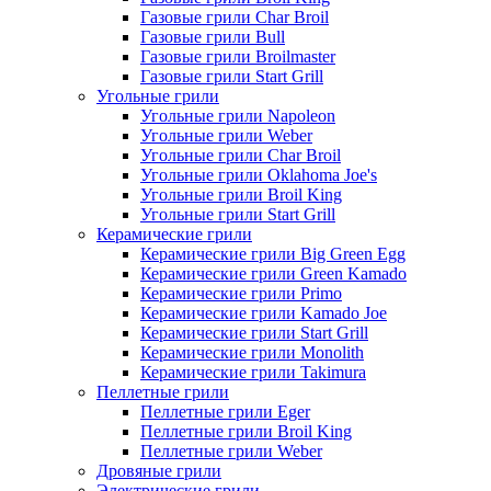
Газовые грили Char Broil
Газовые грили Bull
Газовые грили Broilmaster
Газовые грили Start Grill
Угольные грили
Угольные грили Napoleon
Угольные грили Weber
Угольные грили Char Broil
Угольные грили Oklahoma Joe's
Угольные грили Broil King
Угольные грили Start Grill
Керамические грили
Керамические грили Big Green Egg
Керамические грили Green Kamado
Керамические грили Primo
Керамические грили Kamado Joe
Керамические грили Start Grill
Керамические грили Monolith
Керамические грили Takimura
Пеллетные грили
Пеллетные грили Eger
Пеллетные грили Broil King
Пеллетные грили Weber
Дровяные грили
Электрические грили