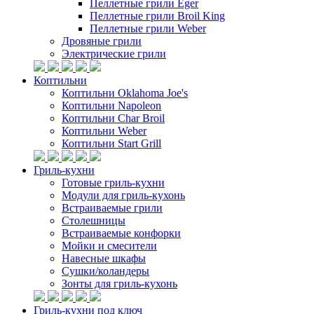
Пеллетные грили Eger
Пеллетные грили Broil King
Пеллетные грили Weber
Дровяные грили
Электрические грили
Коптильни
Коптильни Oklahoma Joe's
Коптильни Napoleon
Коптильни Char Broil
Коптильни Weber
Коптильни Start Grill
Гриль-кухни
Готовые гриль-кухни
Модули для гриль-кухонь
Встраиваемые грили
Столешницы
Встраиваемые конфорки
Мойки и смесители
Навесные шкафы
Сушки/коландеры
Зонты для гриль-кухонь
Гриль-кухни под ключ