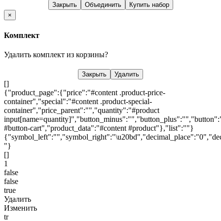
Закрыть
Объединить
Купить набор
×
Комплект
Удалить комплект из корзины?
Закрыть
Удалить
[]
{"product_page":{"price":"#content .product-price-
container","special":"#content .product-special-
container","price_parent":"","quantity":"#product
input[name=quantity]","button_minus":"","button_plus":"","button":
#button-cart","product_data":"#content #product"},"list":""}
{"symbol_left":"","symbol_right":"\u20bd","decimal_place":"0","dec
"}
[]
1
false
false
true
Удалить
Изменить
tr