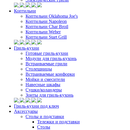
Коптильни
Коптильни Oklahoma Joe's
Коптильни Napoleon
Коптильни Char Broil
Коптильни Weber
Коптильни Start Grill
Гриль-кухни
Готовые гриль-кухни
Модули для гриль-кухонь
Встраиваемые грили
Столешницы
Встраиваемые конфорки
Мойки и смесители
Навесные шкафы
Сушки/коландеры
Зонты для гриль-кухонь
Гриль-кухни под ключ
Аксессуары
Столы и подставки
Тележки и подставки
Столы