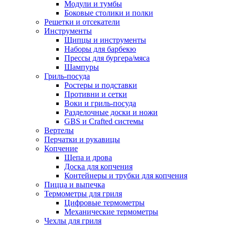
Модули и тумбы
Боковые столики и полки
Решетки и отсекатели
Инструменты
Щипцы и инструменты
Наборы для барбекю
Прессы для бургера/мяса
Шампуры
Гриль-посуда
Ростеры и подставки
Противни и сетки
Воки и гриль-посуда
Разделочные доски и ножи
GBS и Crafted системы
Вертелы
Перчатки и рукавицы
Копчение
Щепа и дрова
Доска для копчения
Контейнеры и трубки для копчения
Пицца и выпечка
Термометры для гриля
Цифровые термометры
Механические термометры
Чехлы для гриля