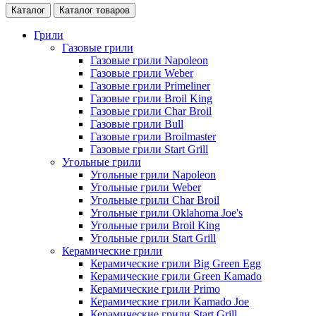
Каталог
Каталог товаров
Грили
Газовые грили
Газовые грили Napoleon
Газовые грили Weber
Газовые грили Primeliner
Газовые грили Broil King
Газовые грили Char Broil
Газовые грили Bull
Газовые грили Broilmaster
Газовые грили Start Grill
Угольные грили
Угольные грили Napoleon
Угольные грили Weber
Угольные грили Char Broil
Угольные грили Oklahoma Joe's
Угольные грили Broil King
Угольные грили Start Grill
Керамические грили
Керамические грили Big Green Egg
Керамические грили Green Kamado
Керамические грили Primo
Керамические грили Kamado Joe
Керамические грили Start Grill