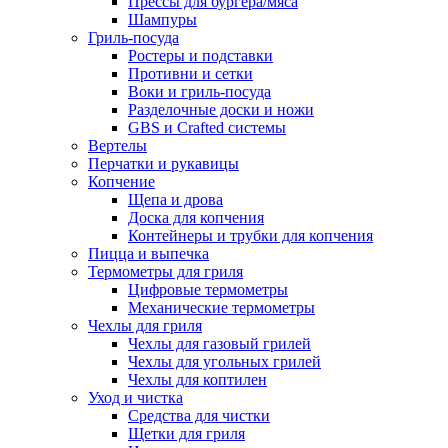
Прессы для бургера/мяса
Шампуры
Гриль-посуда
Ростеры и подставки
Противни и сетки
Воки и гриль-посуда
Разделочные доски и ножи
GBS и Crafted системы
Вертелы
Перчатки и рукавицы
Копчение
Щепа и дрова
Доска для копчения
Контейнеры и трубки для копчения
Пицца и выпечка
Термометры для гриля
Цифровые термометры
Механические термометры
Чехлы для гриля
Чехлы для газовый грилей
Чехлы для угольных грилей
Чехлы для коптилен
Уход и чистка
Средства для чистки
Щетки для гриля