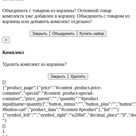
Объединить с товаром из корзины?
Основной товар
комплекта уже добавлен в корзину. Объединить с товаром из
корзины или добавить комплект отдельно?
Закрыть
Объединить
Купить набор
×
Комплект
Удалить комплект из корзины?
Закрыть
Удалить
[]
{"product_page":{"price":"#content .product-price-
container","special":"#content .product-special-
container","price_parent":"","quantity":"#product
input[name=quantity]","button_minus":"","button_plus":"","button":
#button-cart","product_data":"#content #product"},"list":""}
{"symbol_left":"","symbol_right":"\u20bd","decimal_place":"0","dec
"}
[]
1