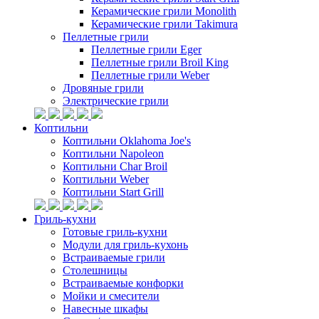
Керамические грили Monolith
Керамические грили Takimura
Пеллетные грили
Пеллетные грили Eger
Пеллетные грили Broil King
Пеллетные грили Weber
Дровяные грили
Электрические грили
Коптильни
Коптильни Oklahoma Joe's
Коптильни Napoleon
Коптильни Char Broil
Коптильни Weber
Коптильни Start Grill
Гриль-кухни
Готовые гриль-кухни
Модули для гриль-кухонь
Встраиваемые грили
Столешницы
Встраиваемые конфорки
Мойки и смесители
Навесные шкафы