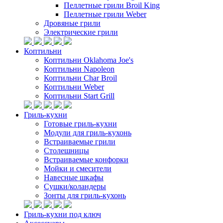
Пеллетные грили Broil King
Пеллетные грили Weber
Дровяные грили
Электрические грили
Коптильни
Коптильни Oklahoma Joe's
Коптильни Napoleon
Коптильни Char Broil
Коптильни Weber
Коптильни Start Grill
Гриль-кухни
Готовые гриль-кухни
Модули для гриль-кухонь
Встраиваемые грили
Столешницы
Встраиваемые конфорки
Мойки и смесители
Навесные шкафы
Сушки/коландеры
Зонты для гриль-кухонь
Гриль-кухни под ключ