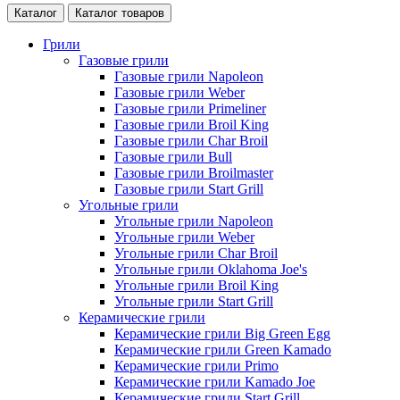
Каталог
Каталог товаров
Грили
Газовые грили
Газовые грили Napoleon
Газовые грили Weber
Газовые грили Primeliner
Газовые грили Broil King
Газовые грили Char Broil
Газовые грили Bull
Газовые грили Broilmaster
Газовые грили Start Grill
Угольные грили
Угольные грили Napoleon
Угольные грили Weber
Угольные грили Char Broil
Угольные грили Oklahoma Joe's
Угольные грили Broil King
Угольные грили Start Grill
Керамические грили
Керамические грили Big Green Egg
Керамические грили Green Kamado
Керамические грили Primo
Керамические грили Kamado Joe
Керамические грили Start Grill