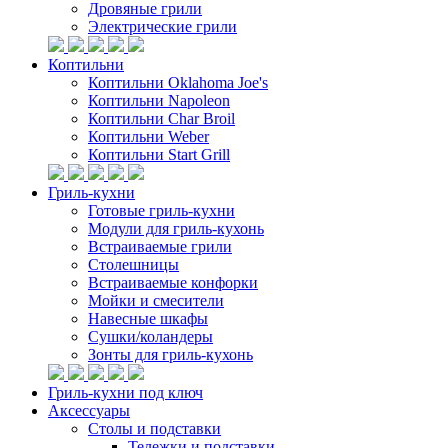
Дровяные грили
Электрические грили
Коптильни
Коптильни Oklahoma Joe's
Коптильни Napoleon
Коптильни Char Broil
Коптильни Weber
Коптильни Start Grill
Гриль-кухни
Готовые гриль-кухни
Модули для гриль-кухонь
Встраиваемые грили
Столешницы
Встраиваемые конфорки
Мойки и смесители
Навесные шкафы
Сушки/коландеры
Зонты для гриль-кухонь
Гриль-кухни под ключ
Аксессуары
Столы и подставки
Тележки и подставки