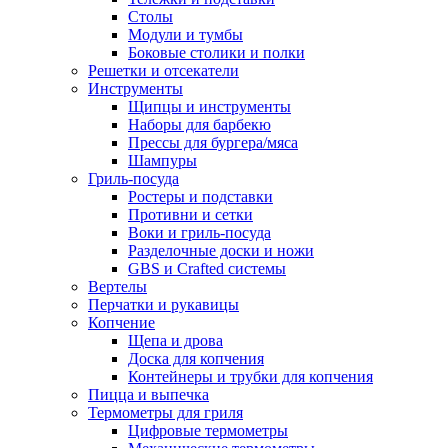
Столы
Модули и тумбы
Боковые столики и полки
Решетки и отсекатели
Инструменты
Щипцы и инструменты
Наборы для барбекю
Прессы для бургера/мяса
Шампуры
Гриль-посуда
Ростеры и подставки
Противни и сетки
Воки и гриль-посуда
Разделочные доски и ножи
GBS и Crafted системы
Вертелы
Перчатки и рукавицы
Копчение
Щепа и дрова
Доска для копчения
Контейнеры и трубки для копчения
Пицца и выпечка
Термометры для гриля
Цифровые термометры