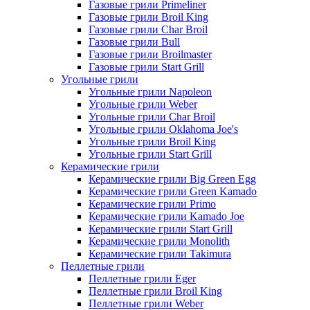
Газовые грили Primeliner
Газовые грили Broil King
Газовые грили Char Broil
Газовые грили Bull
Газовые грили Broilmaster
Газовые грили Start Grill
Угольные грили
Угольные грили Napoleon
Угольные грили Weber
Угольные грили Char Broil
Угольные грили Oklahoma Joe's
Угольные грили Broil King
Угольные грили Start Grill
Керамические грили
Керамические грили Big Green Egg
Керамические грили Green Kamado
Керамические грили Primo
Керамические грили Kamado Joe
Керамические грили Start Grill
Керамические грили Monolith
Керамические грили Takimura
Пеллетные грили
Пеллетные грили Eger
Пеллетные грили Broil King
Пеллетные грили Weber