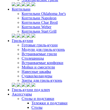
Коптильни
Коптильни Oklahoma Joe's
Коптильни Napoleon
Коптильни Char Broil
Коптильни Weber
Коптильни Start Grill
Гриль-кухни
Готовые гриль-кухни
Модули для гриль-кухонь
Встраиваемые грили
Столешницы
Встраиваемые конфорки
Мойки и смесители
Навесные шкафы
Сушки/коландеры
Зонты для гриль-кухонь
Гриль-кухни под ключ
Аксессуары
Столы и подставки
Тележки и подставки
Столы