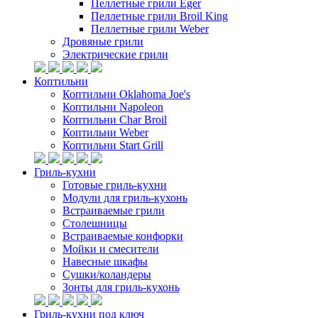
Пеллетные грили Eger
Пеллетные грили Broil King
Пеллетные грили Weber
Дровяные грили
Электрические грили
Коптильни
Коптильни Oklahoma Joe's
Коптильни Napoleon
Коптильни Char Broil
Коптильни Weber
Коптильни Start Grill
Гриль-кухни
Готовые гриль-кухни
Модули для гриль-кухонь
Встраиваемые грили
Столешницы
Встраиваемые конфорки
Мойки и смесители
Навесные шкафы
Сушки/коландеры
Зонты для гриль-кухонь
Гриль-кухни под ключ