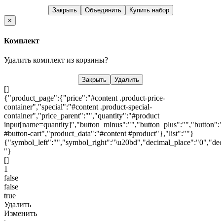
Закрыть
Объединить
Купить набор
×
Комплект
Удалить комплект из корзины?
Закрыть
Удалить
[]
{"product_page":{"price":"#content .product-price-
container","special":"#content .product-special-
container","price_parent":"","quantity":"#product
input[name=quantity]","button_minus":"","button_plus":"","button":
#button-cart","product_data":"#content #product"},"list":""}
{"symbol_left":"","symbol_right":"\u20bd","decimal_place":"0","dec
"}
[]
1
false
false
true
Удалить
Изменить