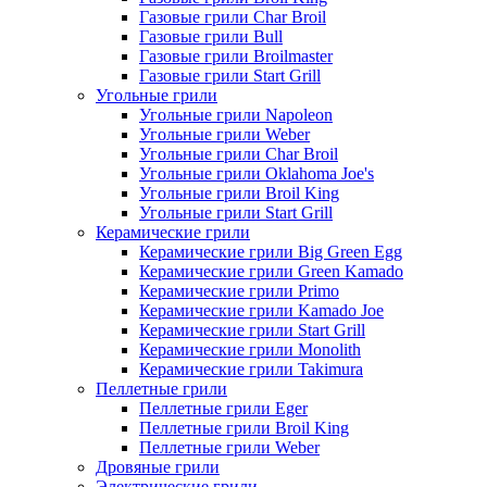
Газовые грили Char Broil
Газовые грили Bull
Газовые грили Broilmaster
Газовые грили Start Grill
Угольные грили
Угольные грили Napoleon
Угольные грили Weber
Угольные грили Char Broil
Угольные грили Oklahoma Joe's
Угольные грили Broil King
Угольные грили Start Grill
Керамические грили
Керамические грили Big Green Egg
Керамические грили Green Kamado
Керамические грили Primo
Керамические грили Kamado Joe
Керамические грили Start Grill
Керамические грили Monolith
Керамические грили Takimura
Пеллетные грили
Пеллетные грили Eger
Пеллетные грили Broil King
Пеллетные грили Weber
Дровяные грили
Электрические грили