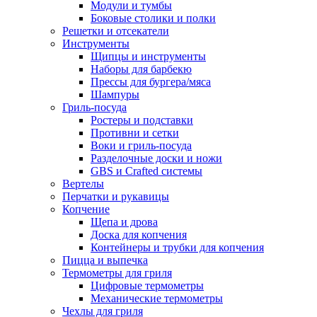
Модули и тумбы
Боковые столики и полки
Решетки и отсекатели
Инструменты
Щипцы и инструменты
Наборы для барбекю
Прессы для бургера/мяса
Шампуры
Гриль-посуда
Ростеры и подставки
Противни и сетки
Воки и гриль-посуда
Разделочные доски и ножи
GBS и Crafted системы
Вертелы
Перчатки и рукавицы
Копчение
Щепа и дрова
Доска для копчения
Контейнеры и трубки для копчения
Пицца и выпечка
Термометры для гриля
Цифровые термометры
Механические термометры
Чехлы для гриля