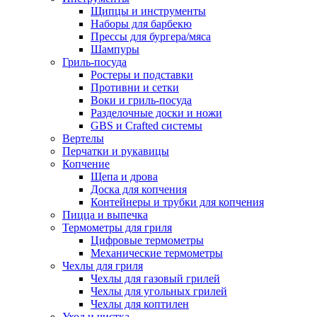
Щипцы и инструменты
Наборы для барбекю
Прессы для бургера/мяса
Шампуры
Гриль-посуда
Ростеры и подставки
Противни и сетки
Воки и гриль-посуда
Разделочные доски и ножи
GBS и Crafted системы
Вертелы
Перчатки и рукавицы
Копчение
Щепа и дрова
Доска для копчения
Контейнеры и трубки для копчения
Пицца и выпечка
Термометры для гриля
Цифровые термометры
Механические термометры
Чехлы для гриля
Чехлы для газовый грилей
Чехлы для угольных грилей
Чехлы для коптилен
Уход и чистка