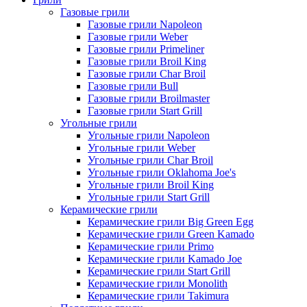
Газовые грили
Газовые грили Napoleon
Газовые грили Weber
Газовые грили Primeliner
Газовые грили Broil King
Газовые грили Char Broil
Газовые грили Bull
Газовые грили Broilmaster
Газовые грили Start Grill
Угольные грили
Угольные грили Napoleon
Угольные грили Weber
Угольные грили Char Broil
Угольные грили Oklahoma Joe's
Угольные грили Broil King
Угольные грили Start Grill
Керамические грили
Керамические грили Big Green Egg
Керамические грили Green Kamado
Керамические грили Primo
Керамические грили Kamado Joe
Керамические грили Start Grill
Керамические грили Monolith
Керамические грили Takimura