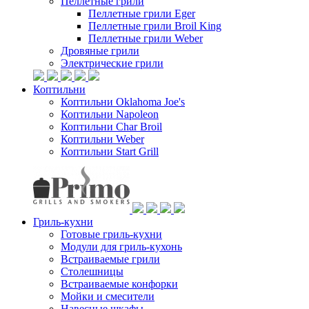
Пеллетные грили
Пеллетные грили Eger
Пеллетные грили Broil King
Пеллетные грили Weber
Дровяные грили
Электрические грили
Коптильни
Коптильни Oklahoma Joe's
Коптильни Napoleon
Коптильни Char Broil
Коптильни Weber
Коптильни Start Grill
Гриль-кухни
Готовые гриль-кухни
Модули для гриль-кухонь
Встраиваемые грили
Столешницы
Встраиваемые конфорки
Мойки и смесители
Навесные шкафы