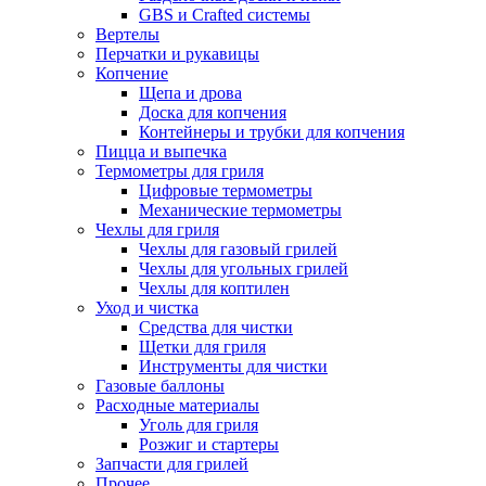
GBS и Crafted системы
Вертелы
Перчатки и рукавицы
Копчение
Щепа и дрова
Доска для копчения
Контейнеры и трубки для копчения
Пицца и выпечка
Термометры для гриля
Цифровые термометры
Механические термометры
Чехлы для гриля
Чехлы для газовый грилей
Чехлы для угольных грилей
Чехлы для коптилен
Уход и чистка
Средства для чистки
Щетки для гриля
Инструменты для чистки
Газовые баллоны
Расходные материалы
Уголь для гриля
Розжиг и стартеры
Запчасти для грилей
Прочее