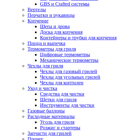
GBS и Crafted системы
Вертелы
Перчатки и рукавицы
Копчение
Щепа и дрова
Доска для копчения
Контейнеры и трубки для копчения
Пицца и выпечка
Термометры для гриля
Цифровые термометры
Механические термометры
Чехлы для гриля
Чехлы для газовый грилей
Чехлы для угольных грилей
Чехлы для коптилен
Уход и чистка
Средства для чистки
Щетки для гриля
Инструменты для чистки
Газовые баллоны
Расходные материалы
Уголь для гриля
Розжиг и стартеры
Запчасти для грилей
Прочее