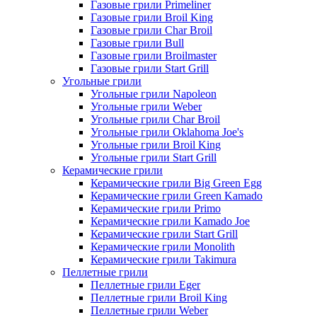
Газовые грили Primeliner
Газовые грили Broil King
Газовые грили Char Broil
Газовые грили Bull
Газовые грили Broilmaster
Газовые грили Start Grill
Угольные грили
Угольные грили Napoleon
Угольные грили Weber
Угольные грили Char Broil
Угольные грили Oklahoma Joe's
Угольные грили Broil King
Угольные грили Start Grill
Керамические грили
Керамические грили Big Green Egg
Керамические грили Green Kamado
Керамические грили Primo
Керамические грили Kamado Joe
Керамические грили Start Grill
Керамические грили Monolith
Керамические грили Takimura
Пеллетные грили
Пеллетные грили Eger
Пеллетные грили Broil King
Пеллетные грили Weber