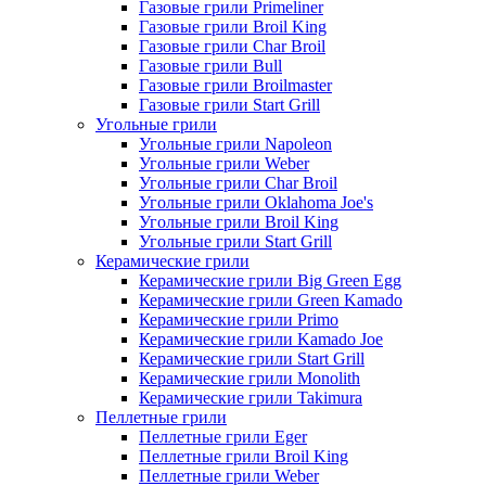
Газовые грили Primeliner
Газовые грили Broil King
Газовые грили Char Broil
Газовые грили Bull
Газовые грили Broilmaster
Газовые грили Start Grill
Угольные грили
Угольные грили Napoleon
Угольные грили Weber
Угольные грили Char Broil
Угольные грили Oklahoma Joe's
Угольные грили Broil King
Угольные грили Start Grill
Керамические грили
Керамические грили Big Green Egg
Керамические грили Green Kamado
Керамические грили Primo
Керамические грили Kamado Joe
Керамические грили Start Grill
Керамические грили Monolith
Керамические грили Takimura
Пеллетные грили
Пеллетные грили Eger
Пеллетные грили Broil King
Пеллетные грили Weber