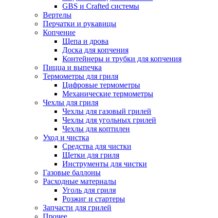
GBS и Crafted системы
Вертелы
Перчатки и рукавицы
Копчение
Щепа и дрова
Доска для копчения
Контейнеры и трубки для копчения
Пицца и выпечка
Термометры для гриля
Цифровые термометры
Механические термометры
Чехлы для гриля
Чехлы для газовый грилей
Чехлы для угольных грилей
Чехлы для коптилен
Уход и чистка
Средства для чистки
Щетки для гриля
Инструменты для чистки
Газовые баллоны
Расходные материалы
Уголь для гриля
Розжиг и стартеры
Запчасти для грилей
Прочее