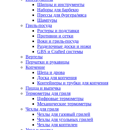
Щипцы и инструменты
Наборы для барбекю
Прессы для бургера/мяса
Шампуры
Гриль-посуда
Ростеры и подставки
Противни и сетки
Воки и гриль-посуда
Разделочные доски и ножи
GBS и Crafted системы
Вертелы
Перчатки и рукавицы
Копчение
Щепа и дрова
Доска для копчения
Контейнеры и трубки для копчения
Пицца и выпечка
Термометры для гриля
Цифровые термометры
Механические термометры
Чехлы для гриля
Чехлы для газовый грилей
Чехлы для угольных грилей
Чехлы для коптилен
Уход и чистка